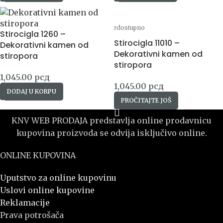
Nedostupno
Stirocigla 1260 –
Stirocigla 11010 –
Dekorativni kamen od
Dekorativni kamen od
stiropora
stiropora
1,045.00
рсд
1,045.00
рсд
DODAJ U KORPU
PROČITAJTE JOŠ
KNV WEB PRODAJA predstavlja online prodavnicu
kupovina proizvoda se odvija isključivo online.
ONLINE KUPOVINA
Uputstvo za online kupovinu
Uslovi online kupovine
Reklamacije
Prava potrošača