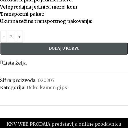
Veleprodajna jedinica mere:
kom
Transportni paket:
Ukupna težina transportnog pakovanja:
DODAJ U KORPU
Lista želja
Šifra proizvoda:
020307
Kategorija:
Deko kamen gips
KNV WEB PRODAJA predstavlja online prodavnicu