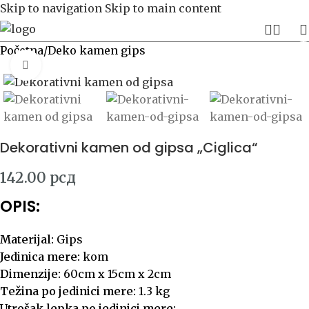
Skip to navigation
Skip to main content
Početna
/
Deko kamen gips
Click to enlarge
Dekorativni kamen od gipsa „Ciglica“
142.00
рсд
OPIS:
Materijal:
Gips
Jedinica mere:
kom
Dimenzije:
60cm x 15cm x 2cm
Težina po jedinici mere:
1.3 kg
Utrošak lepka po jedinici mere: