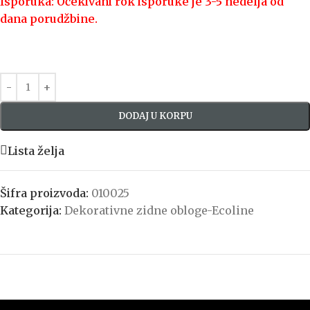
Isporuka: Očekivani rok isporuke je 3-5 nedelja od
dana porudžbine.
DODAJ U KORPU
Lista želja
Šifra proizvoda:
010025
Kategorija:
Dekorativne zidne obloge-Ecoline