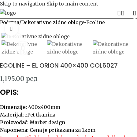
Skip to navigation
Skip to main content
Početna
/
Dekorativne zidne obloge-Ecoline
Click to enlarge
ECOLINE – EL ORION 400×400 COL6027
1,195.00
рсд
OPIS:
Dimenzije:
400x400mm
Materijal:
rPet tkanina
Proizvođač:
Marbet design
Napomena:
Cena je prikazana za 1kom