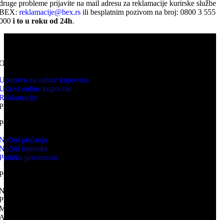
druge probleme prijavite na mail adresu za reklamacije kurirske službe
BEX:
reklamacije@bex.rs
ili besplatnim pozivom na broj: 0800 3 555
000
i to u roku od 24h
.
KNV WEB PRODAJA predstavlja online prodavnicu kupovina
proizvoda se odvija isključivo online.
ONLINE KUPOVINA
Uputstvo za online kupovinu
Uslovi online kupovine
Reklamacije
Prava potrošača
PORUČIVANJE I DOSTAVA
Načini plaćanja
Načini isporuke
Politika privatnosti
PODACI O TRGOVCU
NAZIV: VEB PRODAJA KNV
PIB: 113644076
MB: 66972542
ADRESA: Mileševska 25, Vračar