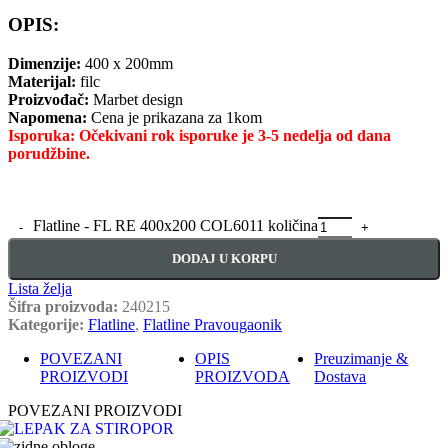
OPIS:
Dimenzije:
400 x 200mm
Materijal:
filc
Proizvođač:
Marbet design
Napomena:
Cena je prikazana za 1kom
Isporuka: Očekivani rok isporuke je 3-5 nedelja od dana
porudžbine.
Flatline - FL RE 400x200 COL6011 količina
DODAJ U KORPU
Lista želja
Šifra proizvoda:
240215
Kategorije:
Flatline
,
Flatline Pravougaonik
POVEZANI
OPIS
Preuzimanje &
PROIZVODI
PROIZVODA
Dostava
POVEZANI PROIZVODI