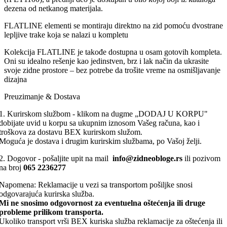
dezena od netkanog materijala.
FLATLINE elementi se montiraju direktno na zid pomoću dvostrane
lepljive trake koja se nalazi u kompletu
Kolekcija FLATLINE je takođe dostupna u osam gotovih kompleta.
Oni su idealno rešenje kao jedinstven, brz i lak način da ukrasite
svoje zidne prostore – bez potrebe da trošite vreme na osmišljavanje
dizajna
Preuzimanje & Dostava
1. Kurirskom službom - klikom na dugme „DODAJ U KORPU"
dobijate uvid u korpu sa ukupnim iznosom Vašeg računa, kao i
troškova za dostavu BEX kurirskom služom.
Moguća je dostava i drugim kurirskim službama, po Vašoj želji.
2. Dogovor - pošaljite upit na mail
info@zidneobloge.rs
ili pozivom
na broj
065 2236277
Napomena: Reklamacije u vezi sa transportom pošiljke snosi
odgovarajuća kurirska služba.
Mi ne snosimo odgovornost za eventuelna oštećenja ili druge
probleme prilikom transporta.
Ukoliko transport vrši BEX kuriska služba reklamacije za oštećenja ili