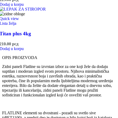
Dodaj u korpu
Quick view
Lista želja
Titan plus 4kg
210.00
рсд
Dodaj u korpu
OPIS PROIZVODA
Zidni paneli Flatline su izvrstan izbor za one koji žele da dodaju
suptilan i moderan izgled svom prostoru. Njihova minimalistička
estetika, raznovrsnost boja i završnih obrada, kao i praktična
upotreba, čine ih popularnim među ljubiteljima modernog uređenja
enterijera. Bilo da želite da dodate elegantan detalj u dnevnu sobu,
trpezariju ili kancelariju, zidni paneli Flatline mogu pružiti
sofisticiran i funkcionalan izgled koji će osvežiti vaš prostor.
FLATLINE elementi su dvostrani - pozadi su svetlo sive
(rPET1100), a prednji deo je dostupan u bilo kojoj boji iz kataloga