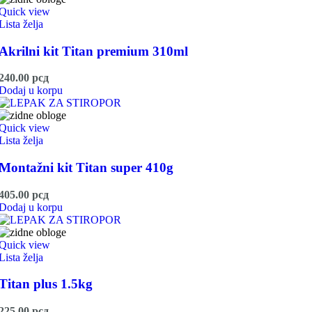
Quick view
Lista želja
Akrilni kit Titan premium 310ml
240.00
рсд
Dodaj u korpu
Quick view
Lista želja
Montažni kit Titan super 410g
405.00
рсд
Dodaj u korpu
Quick view
Lista želja
Titan plus 1.5kg
225.00
рсд