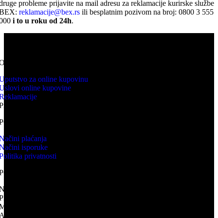
druge probleme prijavite na mail adresu za reklamacije kurirske službe
BEX:
reklamacije@bex.rs
ili besplatnim pozivom na broj: 0800 3 555
000
i to u roku od 24h
.
KNV WEB PRODAJA predstavlja online prodavnicu kupovina
proizvoda se odvija isključivo online.
ONLINE KUPOVINA
Uputstvo za online kupovinu
Uslovi online kupovine
Reklamacije
Prava potrošača
PORUČIVANJE I DOSTAVA
Načini plaćanja
Načini isporuke
Politika privatnosti
PODACI O TRGOVCU
NAZIV: VEB PRODAJA KNV
PIB: 113644076
MB: 66972542
ADRESA: Mileševska 25, Vračar