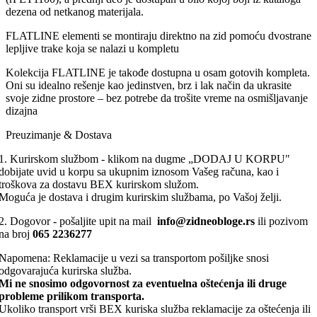
dezena od netkanog materijala.
FLATLINE elementi se montiraju direktno na zid pomoću dvostrane
lepljive trake koja se nalazi u kompletu
Kolekcija FLATLINE je takođe dostupna u osam gotovih kompleta.
Oni su idealno rešenje kao jedinstven, brz i lak način da ukrasite
svoje zidne prostore – bez potrebe da trošite vreme na osmišljavanje
dizajna
Preuzimanje & Dostava
1. Kurirskom službom - klikom na dugme „DODAJ U KORPU"
dobijate uvid u korpu sa ukupnim iznosom Vašeg računa, kao i
troškova za dostavu BEX kurirskom služom.
Moguća je dostava i drugim kurirskim službama, po Vašoj želji.
2. Dogovor - pošaljite upit na mail
info@zidneobloge.rs
ili pozivom
na broj
065 2236277
Napomena: Reklamacije u vezi sa transportom pošiljke snosi
odgovarajuća kurirska služba.
Mi ne snosimo odgovornost za eventuelna oštećenja ili druge
probleme prilikom transporta.
Ukoliko transport vrši BEX kuriska služba reklamacije za oštećenja ili