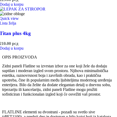
Dodaj u korpu
Quick view
Lista želja
Titan plus 4kg
210.00
рсд
Dodaj u korpu
OPIS PROIZVODA
Zidni paneli Flatline su izvrstan izbor za one koji žele da dodaju
suptilan i moderan izgled svom prostoru. Njihova minimalistička
estetika, raznovrsnost boja i završnih obrada, kao i praktična
upotreba, čine ih popularnim među ljubiteljima modernog uređenja
enterijera. Bilo da želite da dodate elegantan detalj u dnevnu sobu,
trpezariju ili kancelariju, zidni paneli Flatline mogu pružiti
sofisticiran i funkcionalan izgled koji će osvežiti vaš prostor.
FLATLINE elementi su dvostrani - pozadi su svetlo sive
(rPET1100), a prednji deo je dostupan u bilo kojoj boji iz kataloga