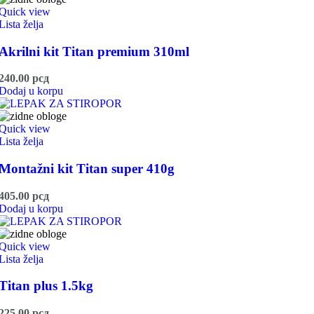
Quick view
Lista želja
Akrilni kit Titan premium 310ml
240.00
рсд
Dodaj u korpu
Quick view
Lista želja
Montažni kit Titan super 410g
405.00
рсд
Dodaj u korpu
Quick view
Lista želja
Titan plus 1.5kg
225.00
рсд