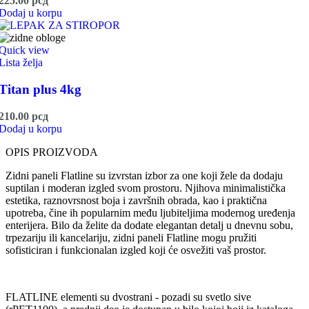
225.00
рсд
Dodaj u korpu
Quick view
Lista želja
Titan plus 4kg
210.00
рсд
Dodaj u korpu
OPIS PROIZVODA
Zidni paneli Flatline su izvrstan izbor za one koji žele da dodaju
suptilan i moderan izgled svom prostoru. Njihova minimalistička
estetika, raznovrsnost boja i završnih obrada, kao i praktična
upotreba, čine ih popularnim među ljubiteljima modernog uređenja
enterijera. Bilo da želite da dodate elegantan detalj u dnevnu sobu,
trpezariju ili kancelariju, zidni paneli Flatline mogu pružiti
sofisticiran i funkcionalan izgled koji će osvežiti vaš prostor.
FLATLINE elementi su dvostrani - pozadi su svetlo sive