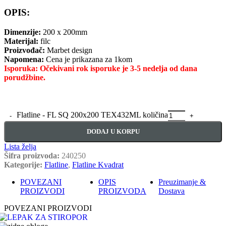
OPIS:
Dimenzije:
200 x 200mm
Materijal:
filc
Proizvođač:
Marbet design
Napomena:
Cena je prikazana za 1kom
Isporuka: Očekivani rok isporuke je 3-5 nedelja od dana
porudžbine.
Flatline - FL SQ 200x200 TEX432ML količina
DODAJ U KORPU
Lista želja
Šifra proizvoda:
240250
Kategorije:
Flatline
,
Flatline Kvadrat
POVEZANI
OPIS
Preuzimanje &
PROIZVODI
PROIZVODA
Dostava
POVEZANI PROIZVODI