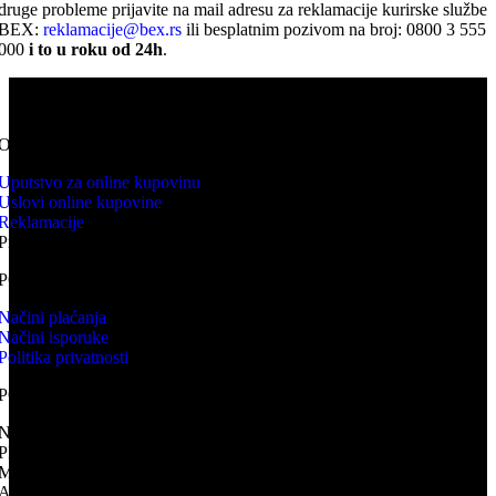
druge probleme prijavite na mail adresu za reklamacije kurirske službe
BEX:
reklamacije@bex.rs
ili besplatnim pozivom na broj: 0800 3 555
000
i to u roku od 24h
.
KNV WEB PRODAJA predstavlja online prodavnicu kupovina
proizvoda se odvija isključivo online.
ONLINE KUPOVINA
Uputstvo za online kupovinu
Uslovi online kupovine
Reklamacije
Prava potrošača
PORUČIVANJE I DOSTAVA
Načini plaćanja
Načini isporuke
Politika privatnosti
PODACI O TRGOVCU
NAZIV: VEB PRODAJA KNV
PIB: 113644076
MB: 66972542
ADRESA: Mileševska 25, Vračar