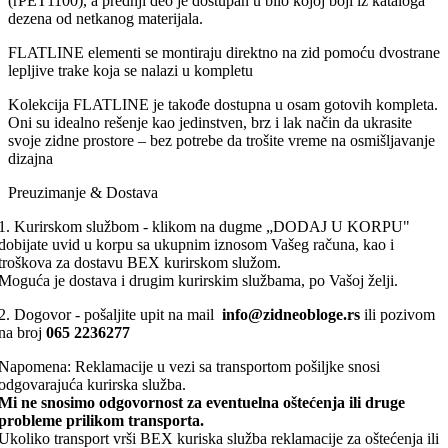
(rPET1100), a prednji deo je dostupan u bilo kojoj boji iz kataloga
dezena od netkanog materijala.
FLATLINE elementi se montiraju direktno na zid pomoću dvostrane
lepljive trake koja se nalazi u kompletu
Kolekcija FLATLINE je takođe dostupna u osam gotovih kompleta.
Oni su idealno rešenje kao jedinstven, brz i lak način da ukrasite
svoje zidne prostore – bez potrebe da trošite vreme na osmišljavanje
dizajna
Preuzimanje & Dostava
1. Kurirskom službom - klikom na dugme „DODAJ U KORPU"
dobijate uvid u korpu sa ukupnim iznosom Vašeg računa, kao i
troškova za dostavu BEX kurirskom služom.
Moguća je dostava i drugim kurirskim službama, po Vašoj želji.
2. Dogovor - pošaljite upit na mail
info@zidneobloge.rs
ili pozivom
na broj
065 2236277
Napomena: Reklamacije u vezi sa transportom pošiljke snosi
odgovarajuća kurirska služba.
Mi ne snosimo odgovornost za eventuelna oštećenja ili druge
probleme prilikom transporta.
Ukoliko transport vrši BEX kuriska služba reklamacije za oštećenja ili