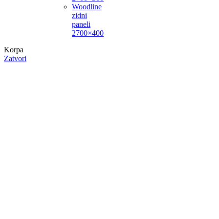
Woodline
zidni
paneli
2700×400
Korpa
Zatvori