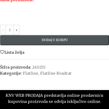
DODAJ U KORPU
Lista želja
Šifra proizvoda:
240255
Kategorije:
Flatline
,
Flatline Kvadrat
KNV WEB PRODAJA predstavlja online prodavnicu
kupovina proizvoda se odvija isključivo online.