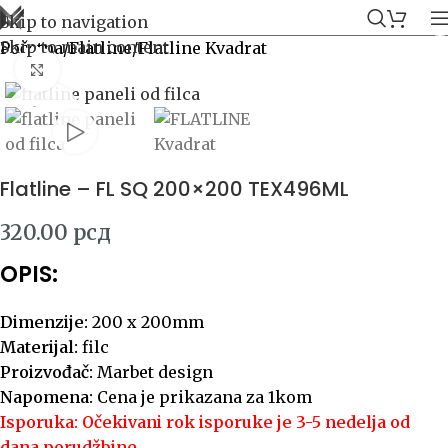
Skip to navigation
Skip to main content
Početna
/
Flatline
/
Flatline Kvadrat
Click to enlarge
Flatline – FL SQ 200×200 TEX496ML
320.00
рсд
OPIS:
Dimenzije:
200 x 200mm
Materijal:
filc
Proizvođač:
Marbet design
Napomena:
Cena je prikazana za 1kom
Isporuka: Očekivani rok isporuke je 3-5 nedelja od
dana porudžbine.