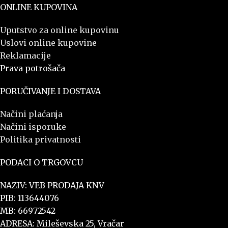
ONLINE KUPOVINA
Uputstvo za online kupovinu
Uslovi online kupovine
Reklamacije
Prava potrošača
PORUČIVANJE I DOSTAVA
Načini plaćanja
Načini isporuke
Politika privatnosti
PODACI O TRGOVCU
NAZIV: VEB PRODAJA KNV
PIB: 113644076
MB: 66972542
ADRESA: Mileševska 25, Vračar