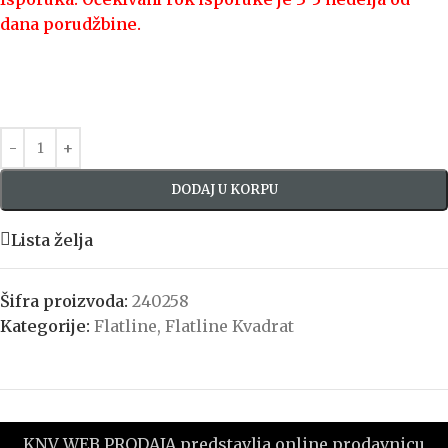
dana porudžbine.
DODAJ U KORPU
Lista želja
Šifra proizvoda:
240258
Kategorije:
Flatline
,
Flatline Kvadrat
KNV WEB PRODAJA predstavlja online prodavnicu