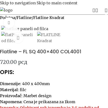
Skip to navigation
Skip to main content
Početna
/
Flatline
/
Flatline Kvadrat
Click to enlarge
Flatline – FL SQ 400×400 COL4001
720.00
рсд
OPIS:
Dimenzije:
400 x 400mm
Materijal:
filc
Proizvođač:
Marbet design
Napomena:
Cena je prikazana za 1kom
Isporuka: Očekivani rok isporuke je 3-5 nedelja od