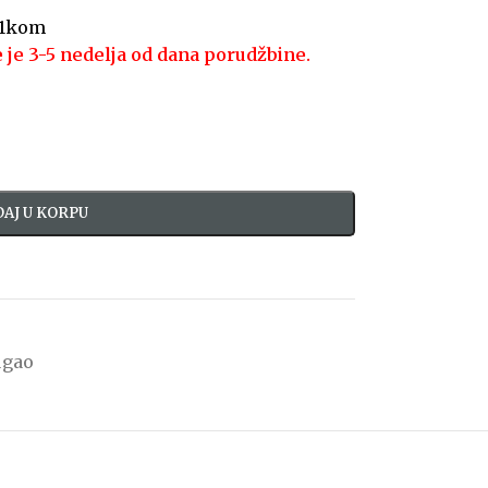
 1kom
 je 3-5 nedelja od dana porudžbine.
AJ U KORPU
ugao