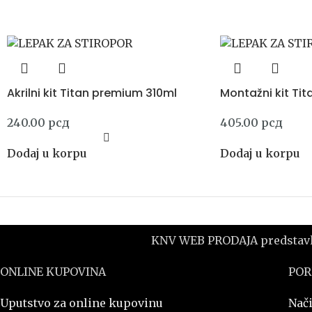
Akrilni kit Titan premium 310ml
Montažni kit Tit
240.00
рсд
405.00
рсд
Dodaj u korpu
Dodaj u korpu
KNV WEB PRODAJA predstavlja
ONLINE KUPOVINA
POR
Uputstvo za online kupovinu
Nači