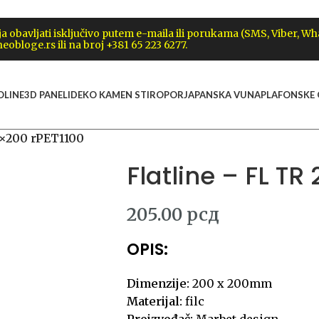
obavljati isključivo putem e-maila ili porukama (SMS, Viber, W
eobloge.rs ili na broj +381 65 223 6277.
OLINE
3D PANELI
DEKO KAMEN STIROPOR
JAPANSKA VUNA
PLAFONSKE
0×200 rPET1100
Flatline – FL T
205.00
рсд
OPIS:
Dimenzije:
200 x 200mm
Materijal:
filc