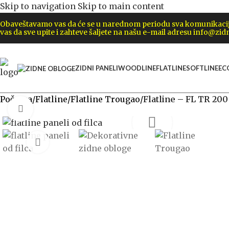
Skip to navigation
Skip to main content
Obaveštavamo vas da će se u narednom periodu sva komunikacija 
vas da sve upite i zahteve šaljete na našu e-mail adresu info@zidn
ZIDNI PANELI
WOODLINE
FLATLINE
SOFTLINE
EC
Početna
/
Flatline
/
Flatline Trougao
/
Flatline – FL TR 20
Click to enlarge