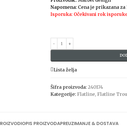
Proizvođač:
Marbet design
Napomena:
Cena je prikazana za
Isporuka: Očekivani rok isporuke
DOD
Lista želja
Šifra proizvoda:
240174
Kategorije:
Flatline
,
Flatline Tro
PROIZVODI
OPIS PROIZVODA
PREUZIMANJE & DOSTAVA