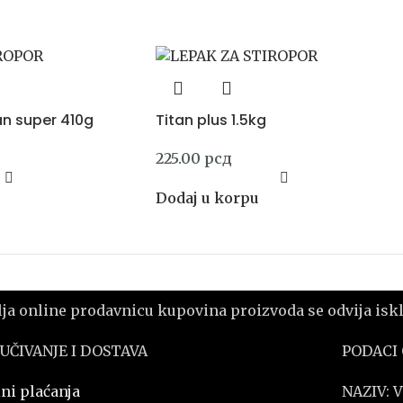
an super 410g
Titan plus 1.5kg
225.00
рсд
Dodaj u korpu
 online prodavnicu kupovina proizvoda se odvija isklj
UČIVANJE I DOSTAVA
PODACI
ni plaćanja
NAZIV: 