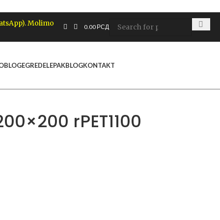
hatsApp). Molimo
0.00
РСД
 OBLOGE
GREDE
LEPAK
BLOG
KONTAKT
R 200×200 rPET1100