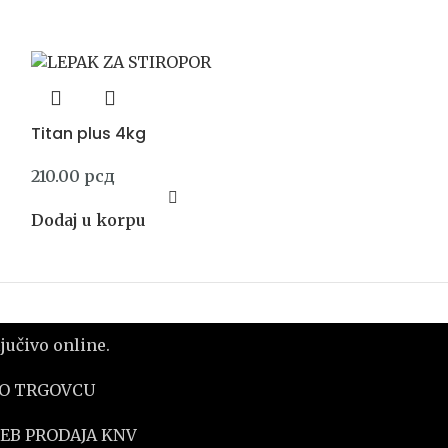
Titan plus 4kg
210.00
рсд
Dodaj u korpu
učivo online.
 O TRGOVCU
VEB PRODAJA KNV