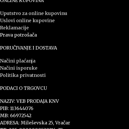
ONLINE KUPOVINA
Uputstvo za online kupovinu
Uslovi online kupovine
Reklamacije
Prava potrošača
PORUČIVANJE I DOSTAVA
Načini plaćanja
Načini isporuke
Politika privatnosti
PODACI O TRGOVCU
NAZIV: VEB PRODAJA KNV
PIB: 113644076
MB: 66972542
ADRESA: Mileševska 25, Vračar