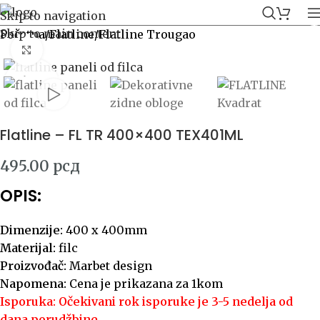
Skip to navigation
Skip to main content
Početna
/
Flatline
/
Flatline Trougao
Click to enlarge
Flatline – FL TR 400×400 TEX401ML
495.00
рсд
OPIS:
Dimenzije:
400 x 400mm
Materijal:
filc
Proizvođač:
Marbet design
Napomena:
Cena je prikazana za 1kom
Isporuka: Očekivani rok isporuke je 3-5 nedelja od
dana porudžbine.