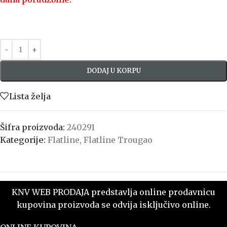
DODAJ U KORPU
Lista želja
Šifra proizvoda:
240291
Kategorije:
Flatline
,
Flatline Trougao
KNV WEB PRODAJA predstavlja online prodavnicu
kupovina proizvoda se odvija isključivo online.