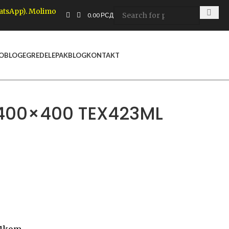
hatsApp). Molimo
0.00
РСД
 OBLOGE
GREDE
LEPAK
BLOG
KONTAKT
R 400×400 TEX423ML