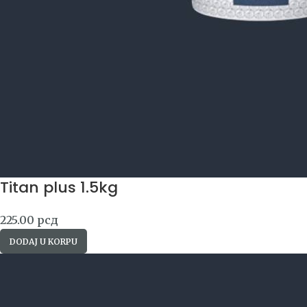
Titan plus 1.5kg
225.00
рсд
DODAJ U KORPU