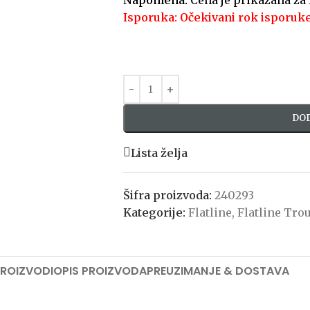
Napomena:
Cena je prikazana za
Isporuka: Očekivani rok isporuke
DOD
Lista želja
Šifra proizvoda:
240293
Kategorije:
Flatline
,
Flatline Tro
PROIZVODI
OPIS PROIZVODA
PREUZIMANJE & DOSTAVA