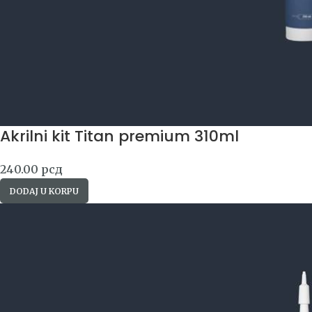
Akrilni kit Titan premium 310ml
240.00
рсд
DODAJ U KORPU