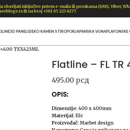
obavljati isključivo putem e-maila ili porukama (SMS, Viber, W
eobloge.rs ili na broj +381 65 223 6277.
OLINE
3D PANELI
DEKO KAMEN STIROPOR
JAPANSKA VUNA
PLAFONSKE
00×400 TEX423ML
Flatline – FL T
495.00
рсд
OPIS:
Dimenzije:
400 x 400mm
Materijal:
filc
Proizvođač:
Marbet design