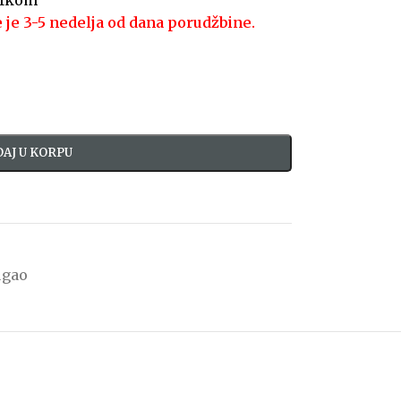
 1kom
 je 3-5 nedelja od dana porudžbine.
AJ U KORPU
ugao