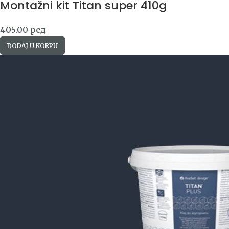
Montažni kit Titan super 410g
405.00
рсд
DODAJ U KORPU