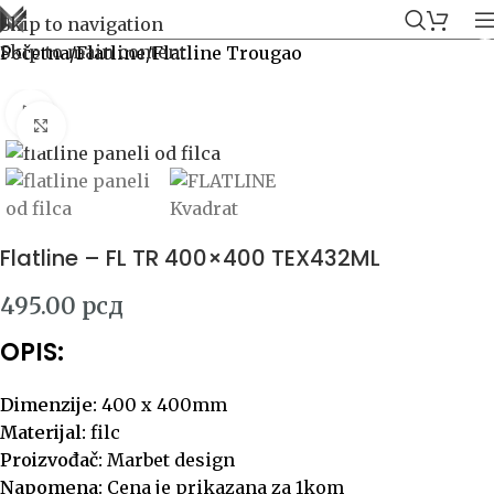
Skip to navigation
Skip to main content
Početna
/
Flatline
/
Flatline Trougao
Click to enlarge
Flatline – FL TR 400×400 TEX432ML
495.00
рсд
OPIS:
Dimenzije:
400 x 400mm
Materijal:
filc
Proizvođač:
Marbet design
Napomena:
Cena je prikazana za 1kom