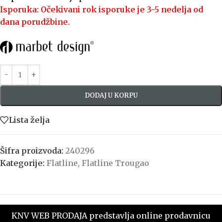
Isporuka: Očekivani rok isporuke je 3-5 nedelja od
dana porudžbine.
DODAJ U KORPU
Lista želja
Šifra proizvoda:
240296
Kategorije:
Flatline
,
Flatline Trougao
KNV WEB PRODAJA predstavlja online prodavnicu