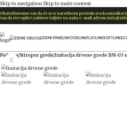
Skip to navigation
Skip to main content
Obaveštavamo vas da će se u narednom periodu sva komunikacija 
vas da sve upite i zahteve šaljete na našu e-mail adresu info@zidn
ZIDNI PANELI
WOODLINE
FLATLINE
SOFTLINE
EC
Početna
/
Stiropor grede
/
Imitacija drvene grede BM-03 
Click to enlarge