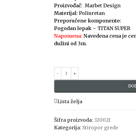
Proizvođač:
Marbet Design
Materijal:
Poliuretan
Preporučene komponente
:
Pogodan lepak
– TITAN SUPER
Napomena:
Navedena cena je cen
dužini od 3m.
DOD
Lista želja
Šifra proizvoda:
320021
Kategorija:
Stiropor grede