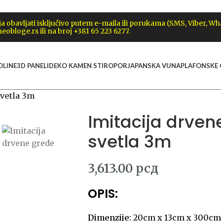
obavljati isključivo putem e-maila ili porukama (SMS, Viber, W
eobloge.rs ili na broj +381 65 223 6277.
OLINE
3D PANELI
DEKO KAMEN STIROPOR
JAPANSKA VUNA
PLAFONSKE
svetla 3m
Imitacija drve
svetla 3m
3,613.00
рсд
OPIS:
Dimenzije:
20cm x 13cm x 300c