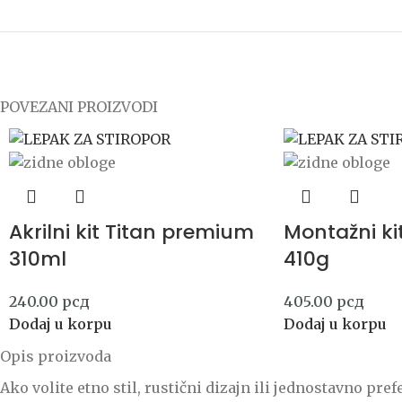
POVEZANI PROIZVODI
Akrilni kit Titan premium
Montažni ki
310ml
410g
240.00
рсд
405.00
рсд
Dodaj u korpu
Dodaj u korpu
Opis proizvoda
Ako volite etno stil, rustični dizajn ili jednostavno pr