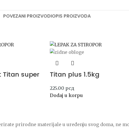
POVEZANI PROIZVODI
OPIS PROIZVODA
t Titan super
Titan plus 1.5kg
225.00
рсд
Dodaj u korpu
eferirate prirodne materijale u uređenju svog doma, ne mo