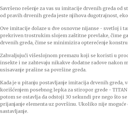
Savršeno rešenje za vas su imitacije drvenih greda od
od pravih drvenih greda jeste njihova dugotrajnost, ek
Ove imitacije dolaze u dve osnovne nijanse - svetloj i 
prekriven trostrukim slojem zaštitne prevlake, čime gar
drvenih greda, čime se minimizira opterećenje konstrukc
Zahvaljujući višeslojnom premazu koji se koristi u proce
insekte i ne zahtevaju nikakve dodatne radove nakon m
usisavanje prašine sa površine greda.
Kada je u pitanju postavljanje imitacija drvenih greda, v
korišćenjem posebnog lepka za stiropor grede - TITAN 
potom se ostavlja da odstoji 30 sekundi pre nego što se
prijanjanje elementa uz površinu. Ukoliko nije moguće
sastavljanje.