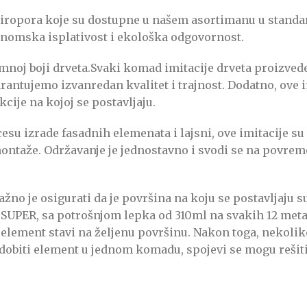
 stiropora koje su dostupne u našem asortimanu u stand
onomska isplativost i ekološka odgovornost.
tamnoj boji drveta.Svaki komad imitacije drveta proizve
antujemo izvanredan kvalitet i trajnost. Dodatno, ove i
ije na kojoj se postavljaju.
su izrade fasadnih elemenata i lajsni, ove imitacije su o
ontaže. Održavanje je jednostavno i svodi se na povrem
ažno je osigurati da je površina na koju se postavljaju s
SUPER, sa potrošnjom lepka od 310ml na svakih 12 meta
 element stavi na željenu površinu. Nakon toga, nekolik
 dobiti element u jednom komadu, spojevi se mogu rešit