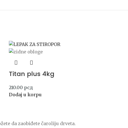
Titan plus 4kg
210.00
рсд
Dodaj u korpu
žete da zaobiđete čaroliju drveta.