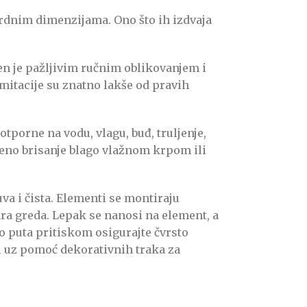
ardnim dimenzijama. Ono što ih izdvaja
den je pažljivim ručnim oblikovanjem i
mitacije su znatno lakše od pravih
tporne na vodu, vlagu, buđ, truljenje,
eno brisanje blago vlažnom krpom ili
uva i čista. Elementi se montiraju
ra greda. Lepak se nanosi na element, a
o puta pritiskom osigurajte čvrsto
i uz pomoć dekorativnih traka za