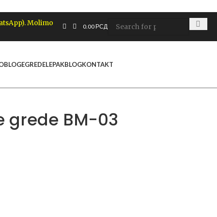
hatsApp). Molimo
0.00
РСД
 OBLOGE
GREDE
LEPAK
BLOG
KONTAKT
ne grede BM-03
m