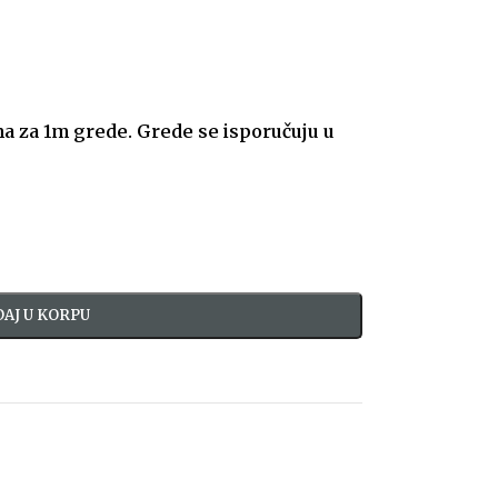
a za 1m grede. Grede se isporučuju u
AJ U KORPU