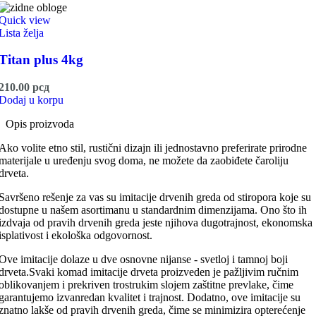
Quick view
Lista želja
Titan plus 4kg
210.00
рсд
Dodaj u korpu
Opis proizvoda
Ako volite etno stil, rustični dizajn ili jednostavno preferirate prirodne
materijale u uređenju svog doma, ne možete da zaobiđete čaroliju
drveta.
Savršeno rešenje za vas su imitacije drvenih greda od stiropora koje su
dostupne u našem asortimanu u standardnim dimenzijama. Ono što ih
izdvaja od pravih drvenih greda jeste njihova dugotrajnost, ekonomska
isplativost i ekološka odgovornost.
Ove imitacije dolaze u dve osnovne nijanse - svetloj i tamnoj boji
drveta.Svaki komad imitacije drveta proizveden je pažljivim ručnim
oblikovanjem i prekriven trostrukim slojem zaštitne prevlake, čime
garantujemo izvanredan kvalitet i trajnost. Dodatno, ove imitacije su
znatno lakše od pravih drvenih greda, čime se minimizira opterećenje