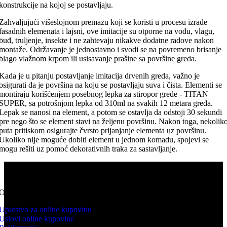
konstrukcije na kojoj se postavljaju.
Zahvaljujući višeslojnom premazu koji se koristi u procesu izrade
fasadnih elemenata i lajsni, ove imitacije su otporne na vodu, vlagu,
buđ, truljenje, insekte i ne zahtevaju nikakve dodatne radove nakon
montaže. Održavanje je jednostavno i svodi se na povremeno brisanje
blago vlažnom krpom ili usisavanje prašine sa površine greda.
Kada je u pitanju postavljanje imitacija drvenih greda, važno je
osigurati da je površina na koju se postavljaju suva i čista. Elementi se
montiraju korišćenjem posebnog lepka za stiropor grede - TITAN
SUPER, sa potrošnjom lepka od 310ml na svakih 12 metara greda.
Lepak se nanosi na element, a potom se ostavlja da odstoji 30 sekundi
pre nego što se element stavi na željenu površinu. Nakon toga, nekolik
puta pritiskom osigurajte čvrsto prijanjanje elementa uz površinu.
Ukoliko nije moguće dobiti element u jednom komadu, spojevi se
mogu rešiti uz pomoć dekorativnih traka za sastavljanje.
KNV WEB PRODAJA predstavlja online prodavnicu kupovina
proizvoda se odvija isključivo online.
ONLINE KUPOVINA
Uputstvo za online kupovinu
Uslovi online kupovine