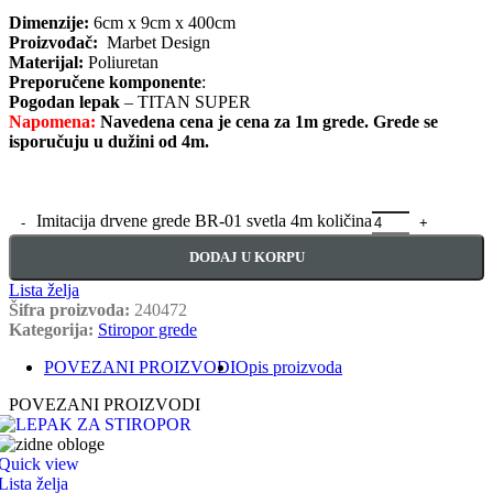
Dimenzije:
6cm x 9cm x 400cm
Proizvođač:
Marbet Design
Materijal:
Poliuretan
Preporučene komponente
:
Pogodan lepak
– TITAN SUPER
Napomena:
Navedena cena je cena za 1m grede. Grede se
isporučuju u dužini od 4m.
Imitacija drvene grede BR-01 svetla 4m količina
DODAJ U KORPU
Lista želja
Šifra proizvoda:
240472
Kategorija:
Stiropor grede
POVEZANI PROIZVODI
Opis proizvoda
POVEZANI PROIZVODI
Quick view
Lista želja