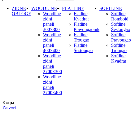
ZIDNE
WOODLINE
FLATLINE
SOFTLINE
OBLOGE
Woodline
Flatline
Softline
zidni
Kvadrat
Romboid
paneli
Flatline
Softline
300×300
Pravougaonik
Šestougao
Woodline
Flatline
Softline
zidni
Trougao
Pravougao
paneli
Flatline
Softline
400×400
Šestougao
Trougao
Woodline
Softline
zidni
Kvadrat
paneli
2700×300
Woodline
zidni
paneli
2700×400
Korpa
Zatvori