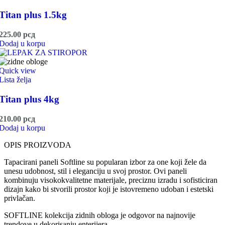
Titan plus 1.5kg
225.00
рсд
Dodaj u korpu
Quick view
Lista želja
Titan plus 4kg
210.00
рсд
Dodaj u korpu
OPIS PROIZVODA
Tapacirani paneli Softline su popularan izbor za one koji žele da
unesu udobnost, stil i eleganciju u svoj prostor. Ovi paneli
kombinuju visokokvalitetne materijale, preciznu izradu i sofisticiran
dizajn kako bi stvorili prostor koji je istovremeno udoban i estetski
privlačan.
SOFTLINE kolekcija zidnih obloga je odgovor na najnovije
trendove u dekorisanju enterijera.