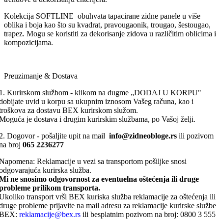
Kolekcija SOFTLINE obuhvata tapacirane zidne panele u više
oblika i boja kao što su kvadrat, pravougaonik, trougao, šestougao,
trapez. Mogu se koristiti za dekorisanje zidova u različitim oblicima i
kompozicijama.
Preuzimanje & Dostava
1. Kurirskom službom - klikom na dugme „DODAJ U KORPU"
dobijate uvid u korpu sa ukupnim iznosom Vašeg računa, kao i
troškova za dostavu BEX kurirskom služom.
Moguća je dostava i drugim kurirskim službama, po Vašoj želji.
2. Dogovor - pošaljite upit na mail
info@zidneobloge.rs
ili pozivom
na broj
065 2236277
Napomena: Reklamacije u vezi sa transportom pošiljke snosi
odgovarajuća kurirska služba.
Mi ne snosimo odgovornost za eventuelna oštećenja ili druge
probleme prilikom transporta.
Ukoliko transport vrši BEX kuriska služba reklamacije za oštećenja ili
druge probleme prijavite na mail adresu za reklamacije kurirske službe
BEX:
reklamacije@bex.rs
ili besplatnim pozivom na broj: 0800 3 555