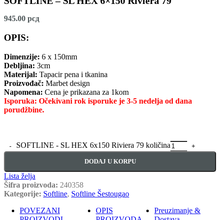
SOFTLINE – SL HEX 6×150 Riviera 79
945.00
рсд
OPIS:
Dimenzije:
6 x 150mm
Debljina:
3cm
Materijal:
Tapacir pena i tkanina
Proizvođač:
Marbet design
Napomena:
Cena je prikazana za 1kom
Isporuka: Očekivani rok isporuke je 3-5 nedelja od dana
porudžbine.
SOFTLINE - SL HEX 6x150 Riviera 79 količina
DODAJ U KORPU
Lista želja
Šifra proizvoda:
240358
Kategorije:
Softline
,
Softline Šestougao
POVEZANI
OPIS
Preuzimanje &
PROIZVODI
PROIZVODA
Dostava