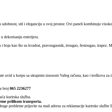
 udobnost, stil i eleganciju u svoj prostor. Ovi paneli kombinuju visokok
 dekorisanju enterijera.
oja kao što su kvadrat, pravougaonik, trougao, šestougao, trapez. Mogu
uvid u korpu sa ukupnim iznosom Vašeg računa, kao i troškova za
na broj
065 2236277
uća kurirska služba.
leme prilikom transporta.
 druge probleme prijavite na mail adresu za reklamacije kurirske služb