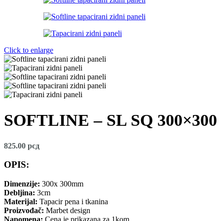
Click to enlarge
SOFTLINE – SL SQ 300×300 
825.00
рсд
OPIS:
Dimenzije:
300x 300mm
Debljina:
3cm
Materijal:
Tapacir pena i tkanina
Proizvođač:
Marbet design
Napomena:
Cena je prikazana za 1kom