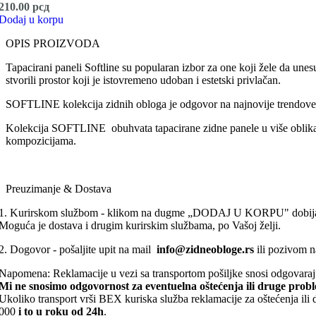
210.00
рсд
Dodaj u korpu
OPIS PROIZVODA
Tapacirani paneli Softline su popularan izbor za one koji žele da unesu
stvorili prostor koji je istovremeno udoban i estetski privlačan.
SOFTLINE kolekcija zidnih obloga je odgovor na najnovije trendove u
Kolekcija SOFTLINE obuhvata tapacirane zidne panele u više oblika i b
kompozicijama.
Preuzimanje & Dostava
1. Kurirskom službom - klikom na dugme „DODAJ U KORPU" dobijate 
Moguća je dostava i drugim kurirskim službama, po Vašoj želji.
2. Dogovor - pošaljite upit na mail
info@zidneobloge.rs
ili pozivom 
Napomena: Reklamacije u vezi sa transportom pošiljke snosi odgovaraj
Mi ne snosimo odgovornost za eventuelna oštećenja ili druge prob
Ukoliko transport vrši BEX kuriska služba reklamacije za oštećenja ili
000
i to u roku od 24h
.