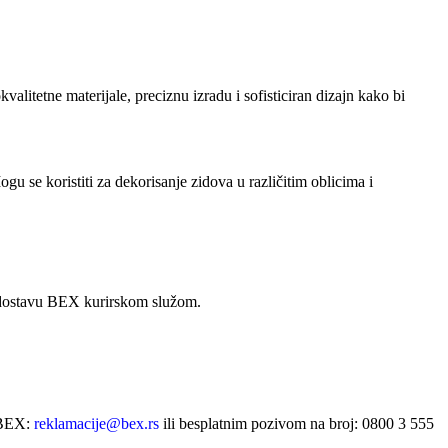
valitetne materijale, preciznu izradu i sofisticiran dizajn kako bi
 se koristiti za dekorisanje zidova u različitim oblicima i
 dostavu BEX kurirskom služom.
e BEX:
reklamacije@bex.rs
ili besplatnim pozivom na broj: 0800 3 555