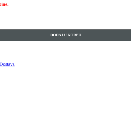
bine.
DODAJ U KORPU
Dostava