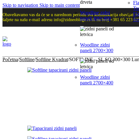
Fla
Skip to navigation
Skip to main content
Tr
Woodline zidni
Fla
Obaveštavamo vas da će se u narednom periodu sva komunikacija obavljati is
paneli 400×400
Še
šaljete na našu e-mail adresu info@zidneobloge.rs ili na broj +381 65 223 62
Woodline zidni
paneli 2700×300
Početna
/
Softline
/
Softline Kvadrat
/
SOFTLINE – SL SQ 300×300 Lun
Woodline zidni
paneli 2700×400