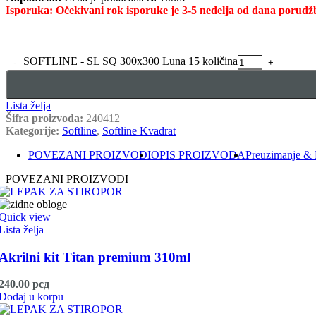
Isporuka: Očekivani rok isporuke je 3-5 nedelja od dana porudž
SOFTLINE - SL SQ 300x300 Luna 15 količina
Lista želja
Šifra proizvoda:
240412
Kategorije:
Softline
,
Softline Kvadrat
POVEZANI PROIZVODI
OPIS PROIZVODA
Preuzimanje & 
POVEZANI PROIZVODI
Quick view
Lista želja
Akrilni kit Titan premium 310ml
240.00
рсд
Dodaj u korpu