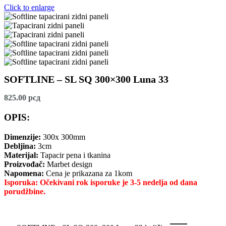
Click to enlarge
SOFTLINE – SL SQ 300×300 Luna 33
825.00
рсд
OPIS:
Dimenzije:
300x 300mm
Debljina:
3cm
Materijal:
Tapacir pena i tkanina
Proizvođač:
Marbet design
Napomena:
Cena je prikazana za 1kom
Isporuka: Očekivani rok isporuke je 3-5 nedelja od dana
porudžbine.