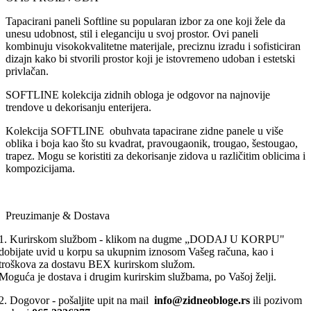
Tapacirani paneli Softline su popularan izbor za one koji žele da
unesu udobnost, stil i eleganciju u svoj prostor. Ovi paneli
kombinuju visokokvalitetne materijale, preciznu izradu i sofisticiran
dizajn kako bi stvorili prostor koji je istovremeno udoban i estetski
privlačan.
SOFTLINE kolekcija zidnih obloga je odgovor na najnovije
trendove u dekorisanju enterijera.
Kolekcija SOFTLINE obuhvata tapacirane zidne panele u više
oblika i boja kao što su kvadrat, pravougaonik, trougao, šestougao,
trapez. Mogu se koristiti za dekorisanje zidova u različitim oblicima i
kompozicijama.
Preuzimanje & Dostava
1. Kurirskom službom - klikom na dugme „DODAJ U KORPU"
dobijate uvid u korpu sa ukupnim iznosom Vašeg računa, kao i
troškova za dostavu BEX kurirskom služom.
Moguća je dostava i drugim kurirskim službama, po Vašoj želji.
2. Dogovor - pošaljite upit na mail
info@zidneobloge.rs
ili pozivom