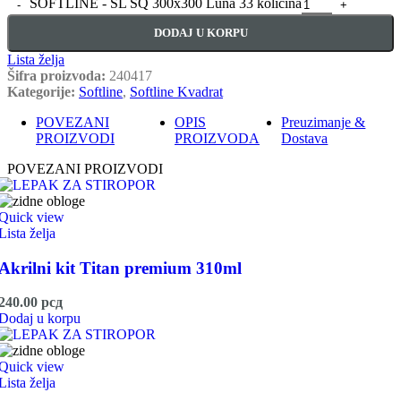
SOFTLINE - SL SQ 300x300 Luna 33 količina
DODAJ U KORPU
Lista želja
Šifra proizvoda:
240417
Kategorije:
Softline
,
Softline Kvadrat
POVEZANI
OPIS
Preuzimanje &
PROIZVODI
PROIZVODA
Dostava
POVEZANI PROIZVODI
Quick view
Lista želja
Akrilni kit Titan premium 310ml
240.00
рсд
Dodaj u korpu
Quick view
Lista želja