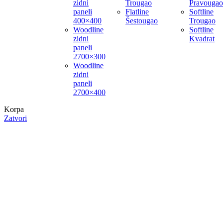
zidni
Trougao
Pravougao
paneli
Flatline
Softline
400×400
Šestougao
Trougao
Woodline
Softline
zidni
Kvadrat
paneli
2700×300
Woodline
zidni
paneli
2700×400
Korpa
Zatvori