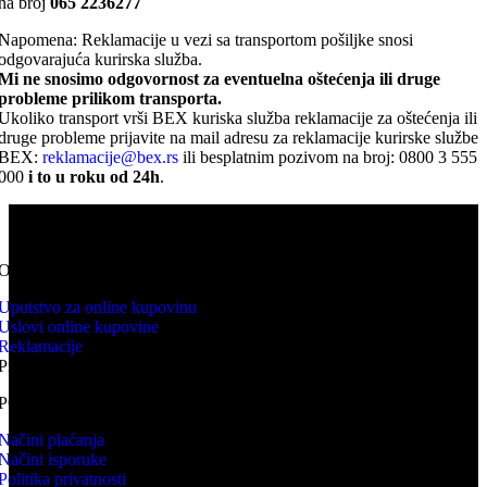
na broj
065 2236277
Napomena: Reklamacije u vezi sa transportom pošiljke snosi
odgovarajuća kurirska služba.
Mi ne snosimo odgovornost za eventuelna oštećenja ili druge
probleme prilikom transporta.
Ukoliko transport vrši BEX kuriska služba reklamacije za oštećenja ili
druge probleme prijavite na mail adresu za reklamacije kurirske službe
BEX:
reklamacije@bex.rs
ili besplatnim pozivom na broj: 0800 3 555
000
i to u roku od 24h
.
KNV WEB PRODAJA predstavlja online prodavnicu kupovina
proizvoda se odvija isključivo online.
ONLINE KUPOVINA
Uputstvo za online kupovinu
Uslovi online kupovine
Reklamacije
Prava potrošača
PORUČIVANJE I DOSTAVA
Načini plaćanja
Načini isporuke
Politika privatnosti