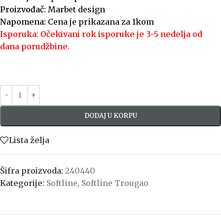
Proizvođač:
Marbet design
Napomena:
Cena je prikazana za 1kom
Isporuka: Očekivani rok isporuke je 3-5 nedelja od
dana porudžbine.
DODAJ U KORPU
Lista želja
Šifra proizvoda:
240440
Kategorije:
Softline
,
Softline Trougao