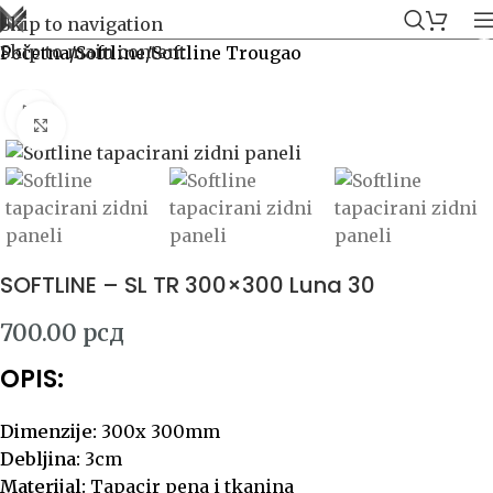
Skip to navigation
Skip to main content
Početna
/
Softline
/
Softline Trougao
Click to enlarge
SOFTLINE – SL TR 300×300 Luna 30
700.00
рсд
OPIS:
Dimenzije:
300x 300mm
Debljina:
3cm
Materijal:
Tapacir pena i tkanina