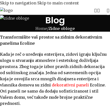
Skip to navigation
Skip to main content
Blog
Home
/
Zidne obloge
Transformišite vaš prostor sa zidnim dekorativnim
panelima Ecoline
Kada je reč o uređenju enterijera, zidovi igraju ključnu
ulogu u stvaranju atmosfere i estetskog doživljaja
prostora. Zbog toga je izbor pravih zidnih dekoracija
od suštinskog značaja. Jedna od savremenih opcija
koja je osvojila srca mnogih dizajnera enterijera i
vlasnika domova su zidni
dekorativni paneli
Ecoline.
Ovi paneli ne samo da dodaju sofisticiranost i stil
Vašem domu, već takođe nude brojne praktične
prednosti.