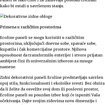
Paneli se lako čiste i ne zahtevaju poseban tretman
kako bi ostali u savršenom stanju.
Primena u različitim prostorima
Ecoline paneli se mogu koristiti u različitim
prostorima, uključujući dnevne sobe, spavaće sobe,
kupatila i čak komercijalne prostore. Njihova
sposobnost da transformišu enterijer i stvore prijatan
ambijent čini ih univerzalnim izborom za mnoge
namene.
Zidni dekorativni paneli Ecoline predstavljaju savršen
spoj stila, funkcionalnosti i ekološke svesti. Bez obzira
da li želite da osvežite svoj dom ili poslovni prostor,
Ecoline paneli su pouzdan izbor koji će ispuniti Vaša
očekivanja. Dajte svojim zidovima novu dimenziju i