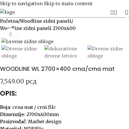
Skip to navigation
Skip to main content
Početna
/
Woodline zidni paneli
/
Woodline zidni paneli 2700x400
Click to enlarge
WOODLINE WL 2700×400 crna/crna mat
7,549.00
рсд
OPIS:
Boja:
crna mat / crni filc
Dimenzije:
2700x400mm
Proizvođač:
Marbet design
Materijal:
MDF/filc