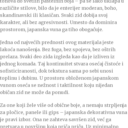
tonova do svetlih pastelnih boja – pa se lako uklapa u
različite stilove, bilo da je enterijer moderan, boho,
skandinavski ili klasičan. Svaki zid dobija svoj
karakter, ali bez agresivnosti. Umesto da dominira
prostorom, japanska vuna ga tiho obogaćuje.
Jedna od najvećih prednosti ovog materijala jeste
lakoća nanošenja. Bez fuga, bez spojeva, bez oštrih
prelaza. Svaki deo zida izgleda kao da je izliven iz
jednog komada. Taj kontinuitet stvara osećaj čistoće i
sofisticiranosti, dok tekstura sama po sebi unosi
toplinu i dubinu. U prostoru obloženom japanskom
vunom oseća se nežnost i taktilnost koju nijedan
običan zid ne može da ponudi.
Za one koji žele više od obične boje, a nemaju strpljenja
za pločice, panele ili gips – japanska dekorativna vuna
je pravi izbor. Ona ne zahteva savršen zid, već ga
pretvara u površinu koja priča priču. Uz minimalno