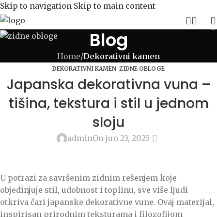
Skip to navigation
Skip to main content
Blog
Home
/
Dekorativni kamen
,
DEKORATIVNI KAMEN
ZIDNE OBLOGE
Japanska dekorativna vuna –
tišina, tekstura i stil u jednom
sloju
0
admin
On jun 23, 2025
U potrazi za savršenim zidnim rešenjem koje
objedinjuje stil, udobnost i toplinu, sve više ljudi
otkriva čari japanske dekorativne vune. Ovaj materijal,
inspirisan prirodnim teksturama i filozofijom