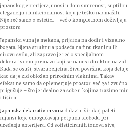
japanskog enterijera, unosi u dom smirenost, suptilnu
eleganciju i funkcionalnost koju je teško nadmašiti.
Nije reč samo o estetici – već o kompletnom doživljaju
prostora.
Japanska vuna je mekana, prijatna na dodir i vizuelno
bogata. Njena struktura podseća na finu tkaninu ili
sirovu svilu, ali zapravo je reč o specijalnom
dekorativnom premazu koji se nanosi direktno na zid.
Kada se osuši, stvara reljefnu, živu površinu koja deluje
kao da je zid obložen prirodnim vlaknima. Takav
efekat ne samo da oplemenjuje prostor, već ga i zvučno
prigušuje – što je idealno za sobe u kojima tražimo mir
i tišinu.
Japanska dekorativna vuna
dolazi u širokoj paleti
nijansi koje omogućavaju potpunu slobodu pri
uređenju enterijera. Od sofisticiranih tonova sive,