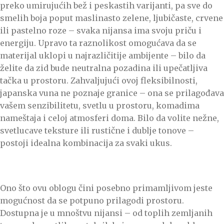
preko umirujućih bež i peskastih varijanti, pa sve do
smelih boja poput maslinasto zelene, ljubičaste, crvene
ili pastelno roze – svaka nijansa ima svoju priču i
energiju. Upravo ta raznolikost omogućava da se
materijal uklopi u najrazličitije ambijente – bilo da
želite da zid bude neutralna pozadina ili upečatljiva
tačka u prostoru. Zahvaljujući ovoj fleksibilnosti,
japanska vuna ne poznaje granice – ona se prilagođava
vašem senzibilitetu, svetlu u prostoru, komadima
nameštaja i celoj atmosferi doma. Bilo da volite nežne,
svetlucave teksture ili rustične i dublje tonove –
postoji idealna kombinacija za svaki ukus.
Ono što ovu oblogu čini posebno primamljivom jeste
mogućnost da se potpuno prilagodi prostoru.
Dostupna je u mnoštvu nijansi – od toplih zemljanih