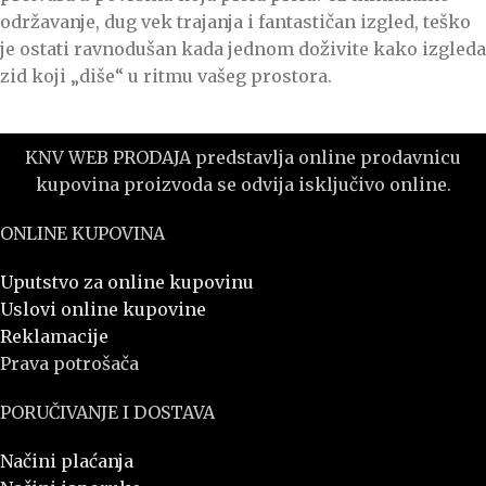
održavanje, dug vek trajanja i fantastičan izgled, teško
je ostati ravnodušan kada jednom doživite kako izgleda
zid koji „diše“ u ritmu vašeg prostora.
KNV WEB PRODAJA predstavlja online prodavnicu
kupovina proizvoda se odvija isključivo online.
ONLINE KUPOVINA
Uputstvo za online kupovinu
Uslovi online kupovine
Reklamacije
Prava potrošača
PORUČIVANJE I DOSTAVA
Načini plaćanja