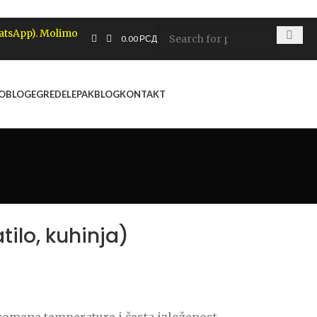
hatsApp). Molimo
0.00
РСД
 OBLOGE
GREDE
LEPAK
BLOG
KONTAKT
tilo, kuhinja)
 promene temperature i česta izloženost