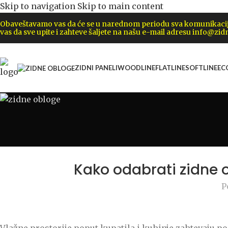
Skip to navigation
Skip to main content
Obaveštavamo vas da će se u narednom periodu sva komunikacija 
vas da sve upite i zahteve šaljete na našu e-mail adresu info@zidn
ZIDNI PANELI
WOODLINE
FLATLINE
SOFTLINE
EC
Kako odabrati zidne o
P
Vlažne prostorije poput kupatila i kuhinje zahtevaju po