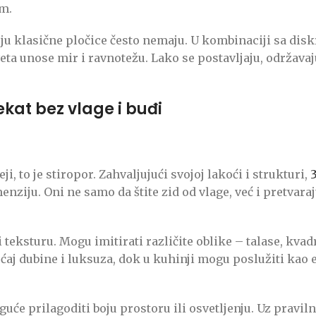
om.
u klasične pločice često nemaju. U kombinaciji sa disk
ta unose mir i ravnotežu. Lako se postavljaju, održavaju
ekat bez vlage i buđi
i, to je stiropor. Zahvaljujući svojoj lakoći i strukturi,
ziju. Oni ne samo da štite zid od vlage, već i pretvara
eksturu. Mogu imitirati različite oblike – talase, kvadra
ećaj dubine i luksuza, dok u kuhinji mogu poslužiti kao 
uće prilagoditi boju prostoru ili osvetljenju. Uz praviln