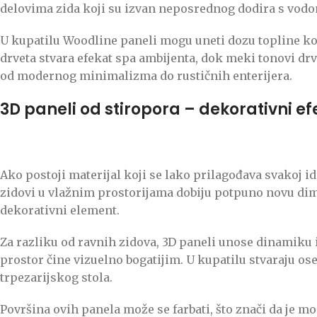
delovima zida koji su izvan neposrednog dodira s vod
U kupatilu Woodline paneli mogu uneti dozu topline koj
drveta stvara efekat spa ambijenta, dok meki tonovi drve
od modernog minimalizma do rustičnih enterijera.
3D paneli od stiropora – dekorativni ef
Ako postoji materijal koji se lako prilagođava svakoj idej
zidovi u vlažnim prostorijama dobiju potpuno novu dimen
dekorativni element.
Za razliku od ravnih zidova, 3D paneli unose dinamiku i t
prostor čine vizuelno bogatijim. U kupatilu stvaraju os
trpezarijskog stola.
Površina ovih panela može se farbati, što znači da je mog