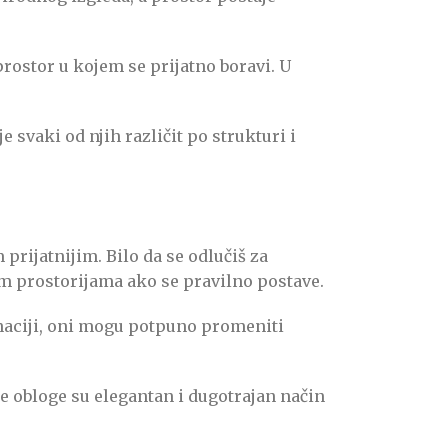
prostor u kojem se prijatno boravi. U
 svaki od njih različit po strukturi i
prijatnijim. Bilo da se odlučiš za
im prostorijama ako se pravilno postave.
naciji, oni mogu potpuno promeniti
ne obloge su elegantan i dugotrajan način