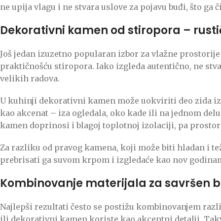
ne upija vlagu i ne stvara uslove za pojavu buđi, što g
Dekorativni kamen od stiropora – rusti
Još jedan izuzetno popularan izbor za vlažne prostorije
praktičnošću stiropora. Iako izgleda autentično, ne stva
velikih radova.
U kuhinji dekorativni kamen može uokviriti deo zida izn
kao akcenat – iza ogledala, oko kade ili na jednom delu 
kamen doprinosi i blagoj toplotnoj izolaciji, pa prostor 
Za razliku od pravog kamena, koji može biti hladan i 
prebrisati ga suvom krpom i izgledaće kao nov godina
Kombinovanje materijala za savršen 
Najlepši rezultati često se postižu kombinovanjem razl
ili dekorativni kamen koriste kao akcentni detalji. T