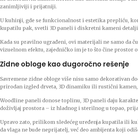
zanimljiviji i prijatniji.
U kuhinji, gde se funkcionalnost i estetika prepliću, k
kupatilu pak, svetli 3D paneli i diskretni kameni detalj
Kada su pravilno ugrađeni, ovi materijali ne samo da čuva
vizuelnom efektu, zajedničko im je to što čine prostor 
Zidne obloge kao dugoročno rešenje
Savremene zidne obloge više nisu samo dekorativan dodat
prirodan izgled drveta, 3D dinamiku ili rustični kamen
Woodline paneli donose toplinu, 3D paneli daju karakt
doživljaj prostora – iz hladnog i sterilnog u topao, pri
Upravo zato, prilikom sledećeg uređenja kupatila ili ku
da vlaga ne bude neprijatelj, već deo ambijenta koji od