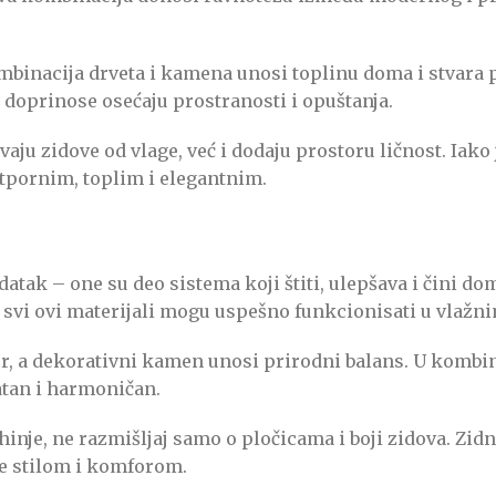
ombinacija drveta i kamena unosi toplinu doma i stvara 
i doprinose osećaju prostranosti i opuštanja.
ju zidove od vlage, već i dodaju prostoru ličnost. Iako je
otpor­nim, toplim i elegantnim.
ak – one su deo sistema koji štiti, ulepšava i čini dom 
, svi ovi materijali mogu uspešno funkcionisati u vlažn
er, a dekorativni kamen unosi prirodni balans. U kombi
jatan i harmoničan.
hinje, ne razmišljaj samo o pločicama i boji zidova. Zid
iše stilom i komforom.