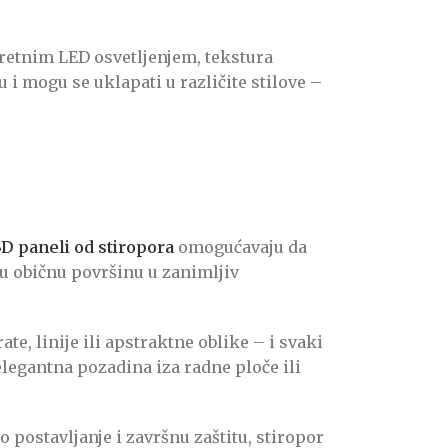
retnim LED osvetljenjem, tekstura
 i mogu se uklapati u različite stilove –
3D paneli od stiropora
omogućavaju da
ju običnu površinu u zanimljiv
te, linije ili apstraktne oblike – i svaki
elegantna pozadina iza radne ploče ili
o postavljanje i završnu zaštitu, stiropor