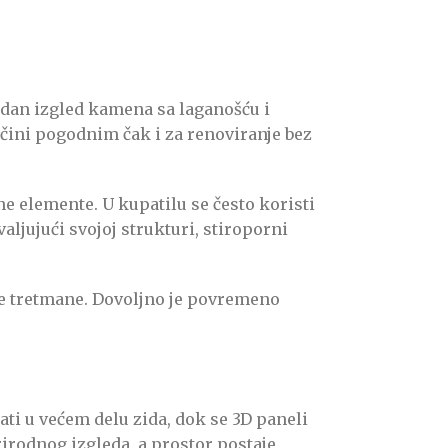
dan izgled kamena sa laganošću i
a čini pogodnim čak i za renoviranje bez
e elemente. U kupatilu se često koristi
aljujući svojoj strukturi, stiroporni
ne tretmane. Dovoljno je povremeno
ti u većem delu zida, dok se 3D paneli
irodnog izgleda, a prostor postaje