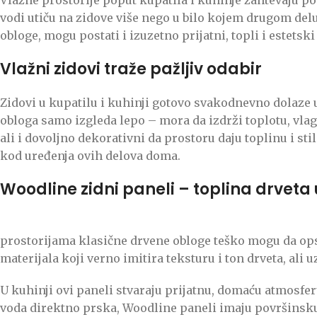
vodi utiču na zidove više nego u bilo kojem drugom delu
obloge, mogu postati i izuzetno prijatni, topli i estets
Vlažni zidovi traže pažljiv odabir
Zidovi u kupatilu i kuhinji gotovo svakodnevno dolaze u
obloga samo izgleda lepo – mora da izdrži toplotu, vlagu 
ali i dovoljno dekorativni da prostoru daju toplinu i st
kod uređenja ovih delova doma.
Woodline zidni paneli – toplina drvet
prostorijama klasične drvene obloge teško mogu da op
materijala koji verno imitira teksturu i ton drveta, ali 
U kuhinji ovi paneli stvaraju prijatnu, domaću atmosfe
voda direktno prska, Woodline paneli imaju površinsku