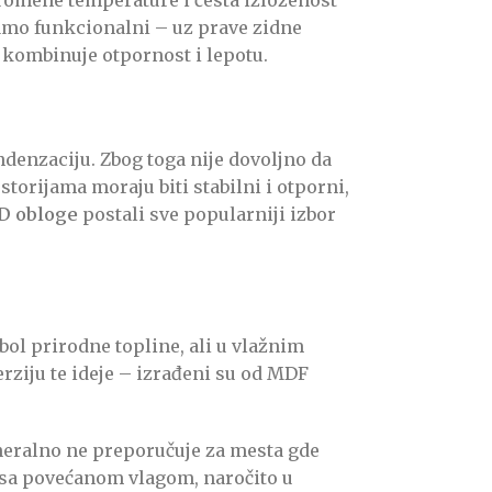
samo funkcionalni – uz prave zidne
i kombinuje otpornost i lepotu.
ndenzaciju. Zbog toga nije dovoljno da
storijama moraju biti stabilni i otporni,
3D obloge
postali sve popularniji izbor
ol prirodne topline, ali u vlažnim
rziju te ideje – izrađeni su od MDF
eneralno ne preporučuje za mesta gde
 sa povećanom vlagom, naročito u