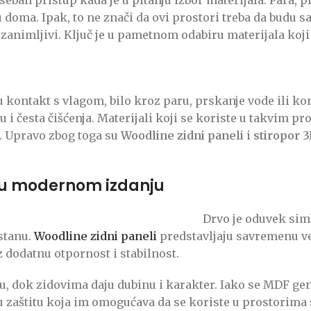
 doma. Ipak, to ne znači da ovi prostori treba da budu 
ki zanimljivi. Ključ je u pametnom odabiru materijala koj
 kontakt s vlagom, bilo kroz paru, prskanje vode ili ko
i česta čišćenja. Materijali koji se koriste u takvim pro
il. Upravo zbog toga su
Woodline zidni paneli
i
stiropor 
a u modernom izdanju
Drvo je oduvek simb
stanu.
Woodline zidni paneli
predstavljaju savremenu ve
uz dodatnu otpornost i stabilnost.
ru, dok zidovima daju dubinu i karakter. Iako se MDF g
 zaštitu koja im omogućava da se koriste u prostorima