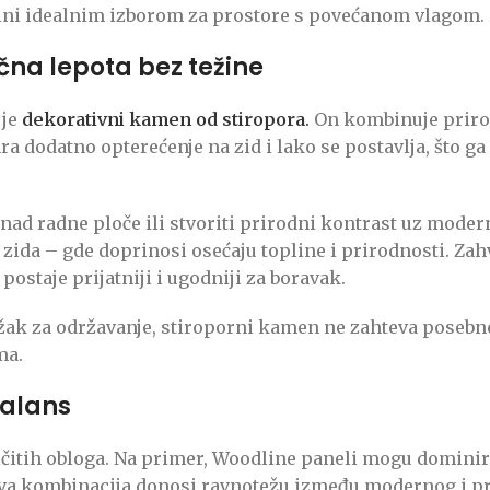
a čini idealnim izborom za prostore s povećanom vlagom.
čna lepota bez težine
 je
dekorativni kamen od stiropora
.
On kombinuje priro
ra dodatno opterećenje na zid i lako se postavlja, što g
ad radne ploče ili stvoriti prirodni kontrast uz modern
zida – gde doprinosi osećaju topline i prirodnosti. Zahv
postaje prijatniji i ugodniji za boravak.
težak za održavanje, stiroporni kamen ne zahteva poseb
ma.
balans
ičitih obloga. Na primer, Woodline paneli mogu dominira
akva kombinacija donosi ravnotežu između modernog i pr