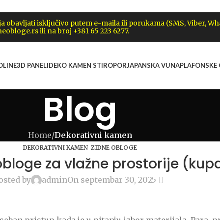
obavljati isključivo putem e-maila ili porukama (SMS, Viber, W
eobloge.rs ili na broj +381 65 223 6277.
OLINE
3D PANELI
DEKO KAMEN STIROPOR
JAPANSKA VUNA
PLAFONSKE
Blog
Home
/
Dekorativni kamen
,
DEKORATIVNI KAMEN
ZIDNE OBLOGE
bloge za vlažne prostorije (kupa
0
osted by
admin
On septembar 30, 2025
seban pristup kada je u pitanju izbor materijala. Para,