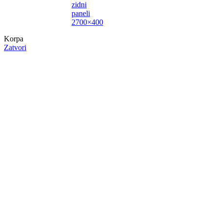
zidni
paneli
2700×400
Korpa
Zatvori