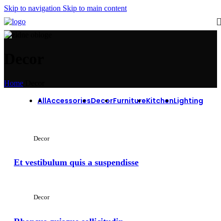
Skip to navigation
Skip to main content
Decor
Home
/
Decor
All
Accessories
Decor
Furniture
Kitchen
Lighting
Decor
Et vestibulum quis a suspendisse
Decor