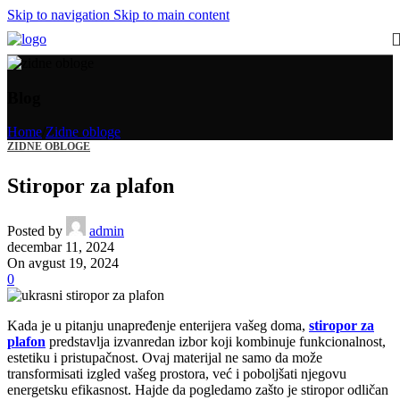
Skip to navigation
Skip to main content
Blog
Home
/
Zidne obloge
ZIDNE OBLOGE
Stiropor za plafon
Posted by
admin
decembar 11, 2024
On avgust 19, 2024
0
Kada je u pitanju unapređenje enterijera vašeg doma,
stiropor za
plafon
predstavlja izvanredan izbor koji kombinuje funkcionalnost,
estetiku i pristupačnost. Ovaj materijal ne samo da može
transformisati izgled vašeg prostora, već i poboljšati njegovu
energetsku efikasnost. Hajde da pogledamo zašto je stiropor odličan