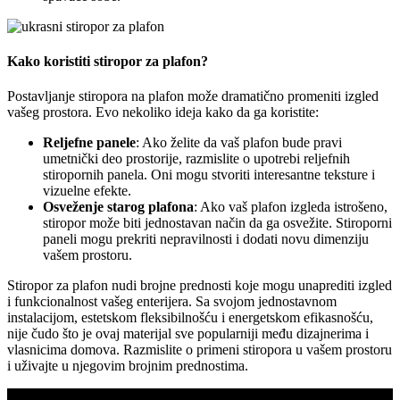
Kako koristiti stiropor za plafon?
Postavljanje stiropora na plafon može dramatično promeniti izgled
vašeg prostora. Evo nekoliko ideja kako da ga koristite:
Reljefne panele
: Ako želite da vaš plafon bude pravi
umetnički deo prostorije, razmislite o upotrebi reljefnih
stiropornih panela. Oni mogu stvoriti interesantne teksture i
vizuelne efekte.
Osveženje starog plafona
: Ako vaš plafon izgleda istrošeno,
stiropor može biti jednostavan način da ga osvežite. Stiroporni
paneli mogu prekriti nepravilnosti i dodati novu dimenziju
vašem prostoru.
Stiropor za plafon nudi brojne prednosti koje mogu unaprediti izgled
i funkcionalnost vašeg enterijera. Sa svojom jednostavnom
instalacijom, estetskom fleksibilnošću i energetskom efikasnošću,
nije čudo što je ovaj materijal sve popularniji među dizajnerima i
vlasnicima domova. Razmislite o primeni stiropora u vašem prostoru
i uživajte u njegovim brojnim prednostima.
KNV WEB PRODAJA predstavlja online prodavnicu kupovina