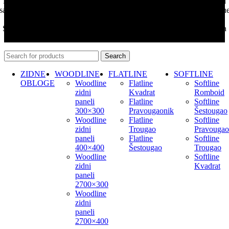
Nastojimo da budemo što precizniji u opisu proizvoda, prikazu slika i
samih cena, ali ne možemo garantovati da su sve informacije kompletn
i bez grešaka.
Svi artikli prikazani na sajtu su deo naše ponude i ne podrazumeva da
su dostupni u svakom trenutku.
Search
ZIDNE
WOODLINE
FLATLINE
SOFTLINE
OBLOGE
Woodline
Flatline
Softline
zidni
Kvadrat
Romboid
paneli
Flatline
Softline
300×300
Pravougaonik
Šestougao
Woodline
Flatline
Softline
zidni
Trougao
Pravougao
paneli
Flatline
Softline
400×400
Šestougao
Trougao
Woodline
Softline
zidni
Kvadrat
paneli
2700×300
Woodline
zidni
paneli
2700×400