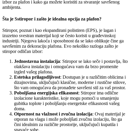
izbor za plafon i kako ga možete koristiti za stvaranje savršenog
ambijenta.
Šta je Sstiropor i zašto je idealna opcija za plafon?
Stiropor, poznat i kao ekspandirani polistiren (EPS), je lagan i
izuzetno svestran materijal koji se često koristi u građevinskoj
industriji. Njegova lakoća i sposobnost da se lako oblikuje čine ga
savršenim za dekoraciju plafona. Evo nekoliko razloga zašto je
stiropor odličan izbor:
Jednostavna instalacija
: Stiropor se lako seče i postavlja, što
olakšava instalaciju i omogućava vam da brzo promenite
izgled vašeg plafona.
Estetska prilagodljivost
: Dostupan je u različitim oblicima i
dizajnovima, uključujući klasične, moderne i rustične stilove,
što vam omogućava da pronađete savršeni stil za vaš prostor.
Poboljšana energijska efikasnost
: Stiropor ima odlične
izolacione karakteristike, koje mogu pomoći u smanjenju
gubitka toplote i poboljšanju energetske efikasnosti vašeg
doma.
Otpornost na vlažnost i zvučna izolacija
: Ovaj materijal je
otporan na vlagu i može poboljšati zvučnu izolaciju, što ga
čini idealnim za različite prostorije, uključujući kupatila i
spavaće sobe.