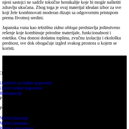
njeni sastojci ne sadrže toksične hemikalije koje bi mogle naštetiti
zdravlju ukućana. Zbog toga je ovaj materijal idealan izbor za sve
koji žele kombinovati moderan dizajn sa odgovornim pristupom
prema životnoj sredini.
Japanska vuna kao
tekstilna zidna obloga
predstavlja jedinstveno
rešenje koje kombinuje prirodne materijale, funkcionalnost i
estetiku. Ona donosi dodatnu toplinu, zvučnu izolaciju i ekološku
prednost, sve dok obogaćuje izgled svakog prostora u kojem se
koristi.
KNV WEB PRODAJA predstavlja online prodavnicu kupovina
proizvoda se odvija isključivo online.
ONLINE KUPOVINA
Uputstvo za online kupovinu
Uslovi online kupovine
Reklamacije
Prava potrošača
PORUČIVANJE I DOSTAVA
Načini plaćanja
Načini isporuke
Politika privatnosti