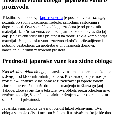
proizvodu
Tekstilna zidna obloga
Japanska vuna
je posebna vrsta
obloge
,
poznata po svom luksuznom izgledu, prirodnim sastojcima i
dugotrajnosti. Ova specifična obloga izrađena je od prirodnih
materijala kao što su vuna, celuloza, pamuk, koton i svila, što joj
daje jedinstvenu teksturu i prijatnost na dodir. Takva kombinacija
materijala čini japansku vunu izuzetno ekološki prihvatljivom i
potpuno bezbednom za upotrebu u unutrašnjosti domova,
kancelarija i drugih zatvorenih prostora.
Prednosti japanske vune kao zidne obloge
Kao
tekstilna zidna obloga
, japanska vuna ima niz prednosti koje je
izdvajaju od klasičnih zidnih premaza. Prva značajna prednost je
izolacija – japanska vuna pomaže u zadržavanju toplote tokom
zimskih meseci, što može doprineti smanjenju troškova grejanja.
Takođe, zbog svoje guste teksture, ova obloga pruža određeni nivo
zvučne izolacije, što je čini idealnim rešenjem za prostore u kojima
se traži mir i privatnost.
Japanska vuna takođe daje mogućnost lakog održavanja. Ova
obloga se može očistiti mekom četkom ili usisivačem, što je idealno