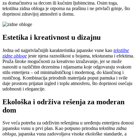
za domaćinstva sa decom ili kućnim ljubimcima. Osim toga,
tekstilna zidna obloga je otporna na prašinu i ne privlači grinje, što
doprinosi zdravijoj atmosferi u domu.
Estetika i kreativnost u dizajnu
Jedna od najprivlačnijih karakteristika japanske vune kao
tekstilne
zidne obloge
jeste njena raznolikost u bojama, teksturama i efektima.
Pruža široke mogućnosti za kreativno izražavanje, jer se može
nanositi u različitim dezenima i nijansama koje odgovaraju svakom
stilu enterijera – od minimalističkog i modernog, do klasičnog i
rustičnog. Kombinacija prirodnih materijala poput pamuka i svile
daje prostoru prijatan izgled i toplu atmosferu, što doprinosi osećaju
udobnosti i elegancije.
Ekološka i održiva rešenja za moderan
dom
Sve veća potreba za održivim rešenjima u uređenju enterijera donosi
japansku vunu u prvi plan. Kao potpuno prirodna
tekstilna zidna
obloga
, japanska vuna zadovoljava visoke ekološke standarde, a