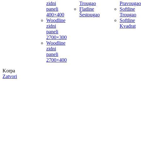
zidni
Trougao
Pravougao
paneli
Flatline
Softline
400×400
Šestougao
Trougao
Woodline
Softline
zidni
Kvadrat
paneli
2700×300
Woodline
zidni
paneli
2700×400
Korpa
Zatvori