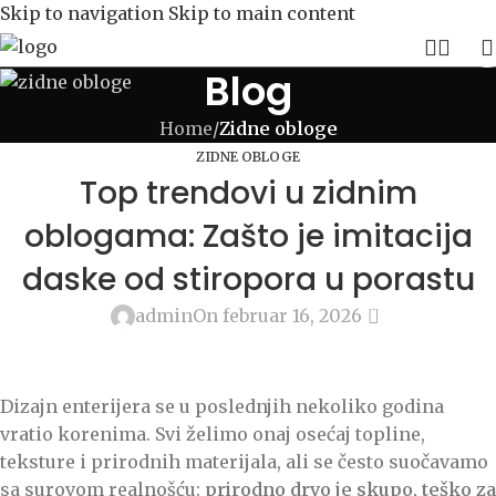
Skip to navigation
Skip to main content
Blog
Home
/
Zidne obloge
ZIDNE OBLOGE
Top trendovi u zidnim
oblogama: Zašto je imitacija
daske od stiropora u porastu
0
admin
On februar 16, 2026
Dizajn enterijera se u poslednjih nekoliko godina
vratio korenima. Svi želimo onaj osećaj topline,
teksture i prirodnih materijala, ali se često suočavamo
sa surovom realnošću:
prirodno drvo je skupo, teško za