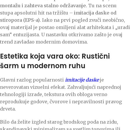
montažu i zahteva stalno održavanje.
Tu na scenu
stupa apsolutni hit na tržištu –
imitacija daske od
stiropora (EPS-a)
. Iako na prvi pogled zvuči neobično,
ovaj materijal je postao omiljeni alat arhitekata i „uradi
sam“ entuzijasta. U nastavku otkrivamo zašto je ovaj
trend zavladao modernim domovima.
Estetika koja vara oko: Rustični
šarm u modernom ruhu
Glavni razlog popularnosti
imitacije daske
je
neverovatan vizuelni efekat. Zahvaljujući naprednoj
tehnologiji izrade, tekstura ovih obloga verno
reprodukuje godove, čvorove i nepravilnosti pravog
drveta.
Bilo da želite izgled starog brodskog poda na zidu,
skandinavski minimalizam sa svetlim tonovima ili