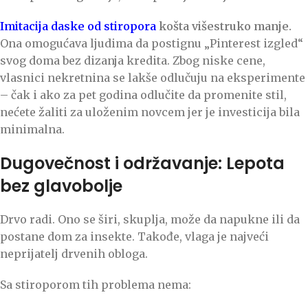
Imitacija daske od stiropora
košta višestruko manje.
Ona omogućava ljudima da postignu „Pinterest izgled“
svog doma bez dizanja kredita. Zbog niske cene,
vlasnici nekretnina se lakše odlučuju na eksperimente
– čak i ako za pet godina odlučite da promenite stil,
nećete žaliti za uloženim novcem jer je investicija bila
minimalna.
Dugovečnost i održavanje: Lepota
bez glavobolje
Drvo radi. Ono se širi, skuplja, može da napukne ili da
postane dom za insekte. Takođe, vlaga je najveći
neprijatelj drvenih obloga.
Sa stiroporom tih problema nema: