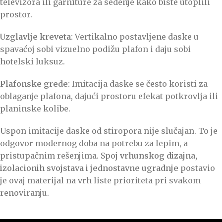
televizora ili garniture za sedenje kako biste utoplili
prostor.
Uzglavlje kreveta:
Vertikalno postavljene daske u
spavaćoj sobi vizuelno podižu plafon i daju sobi
hotelski luksuz.
Plafonske grede:
Imitacija daske se često koristi za
oblaganje plafona, dajući prostoru efekat potkrovlja ili
planinske kolibe.
Uspon imitacije daske od stiropora nije slučajan. To je
odgovor modernog doba na potrebu za lepim, a
pristupačnim rešenjima. Spoj
vrhunskog dizajna,
izolacionih svojstava i jednostavne ugradnje
postavio
je ovaj materijal na vrh liste prioriteta pri svakom
renoviranju.