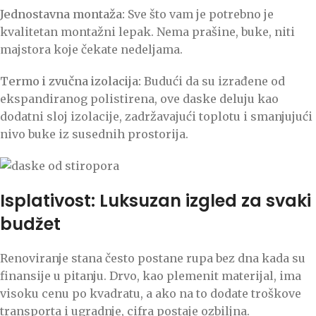
Jednostavna montaža:
Sve što vam je potrebno je
kvalitetan montažni lepak. Nema prašine, buke, niti
majstora koje čekate nedeljama.
Termo i zvučna izolacija:
Budući da su izrađene od
ekspandiranog polistirena, ove daske deluju kao
dodatni sloj izolacije, zadržavajući toplotu i smanjujući
nivo buke iz susednih prostorija.
Isplativost: Luksuzan izgled za svaki
budžet
Renoviranje stana često postane rupa bez dna kada su
finansije u pitanju. Drvo, kao plemenit materijal, ima
visoku cenu po kvadratu, a ako na to dodate troškove
transporta i ugradnje, cifra postaje ozbiljna.