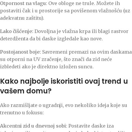
Otpornost na vlagu:
Ove obloge ne trule. Možete ih
postaviti čak i u prostorije sa povišenom vlažnošću (uz
adekvatnu zaštitu).
Lako čišćenje:
Dovoljna je vlažna krpa ili blagi rastvor
deterdženta da bi daske izgledale kao nove.
Postojanost boje:
Savremeni premazi na ovim daskama
su otporni na UV zračenje, što znači da zid neće
izbledeti ako je direktno izložen suncu.
Kako najbolje iskoristiti ovaj trend u
vašem domu?
Ako razmišljate o ugradnji, evo nekoliko ideja koje su
trenutno u fokusu:
Akcentni zid u dnevnoj sobi:
Postavite daske iza