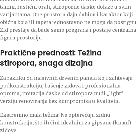
tamni, rustični orah, stiroporne daske dolaze u svim
varijantama. One prostoru daju
dubinu i karakter
koji
obična boja ili tapeta jednostavno ne mogu da postignu.
Zid prestaje da bude samo pregrada i postaje centralna
figura prostorije.
Praktične prednosti: Težina
stiropora, snaga dizajna
Za razliku od masivnih drvenih panela koji zahtevaju
podkonstrukciju, bušenje zidova i profesionalnu
opremu, imitacija daske od stiropora nudi „light“
verziju renoviranja bez kompromisa u kvalitetu.
Ekstremno mala težina:
Ne opterećuju zidnu
konstrukciju, što ih čini idealnim za gipsane (knauf)
zidove.