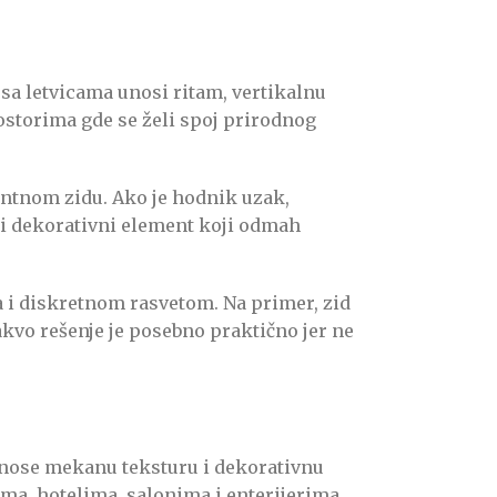
 sa letvicama unosi ritam, vertikalnu
ostorima gde se želi spoj prirodnog
entnom zidu. Ako je hodnik uzak,
vni dekorativni element koji odmah
i diskretnom rasvetom. Na primer, zid
kvo rešenje je posebno praktično jer ne
 unose mekanu teksturu i dekorativnu
ima, hotelima, salonima i enterijerima