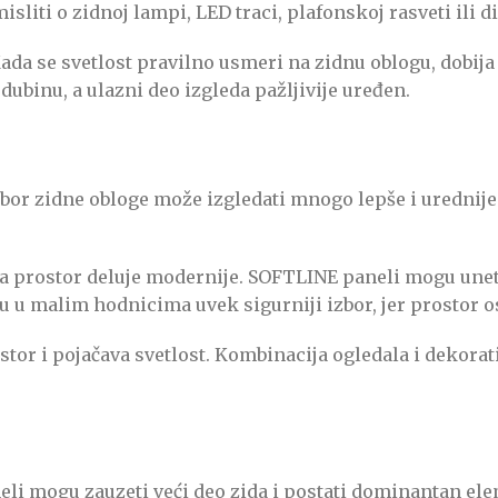
isliti o zidnoj lampi, LED traci, plafonskoj rasveti ili 
 Kada se svetlost pravilno usmeri na zidnu oblogu, dobi
dubinu, a ulazni deo izgleda pažljivije uređen.
zbor zidne obloge može izgledati mnogo lepše i urednije
a prostor deluje modernije. SOFTLINE paneli mogu uneti 
 su u malim hodnicima uvek sigurniji izbor, jer prostor o
ostor i pojačava svetlost. Kombinacija ogledala i dekorat
li mogu zauzeti veći deo zida i postati dominantan el