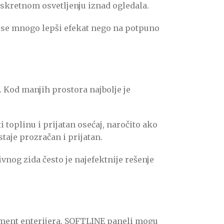
diskretnom osvetljenju iznad ogledala.
ja se mnogo lepši efekat nego na potpuno
. Kod manjih prostora najbolje je
toplinu i prijatan osećaj, naročito ako
staje prozračan i prijatan.
ivnog zida često je najefektnije rešenje
ement enterijera. SOFTLINE paneli mogu