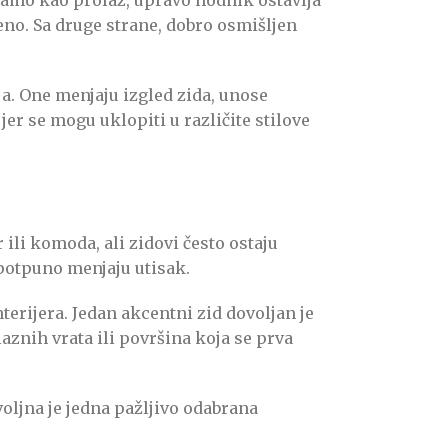
eno. Sa druge strane, dobro osmišljen
ja. One menjaju izgled zida, unose
jer se mogu uklopiti u različite stilove
ili komoda, ali zidovi često ostaju
 potpuno menjaju utisak.
rijera. Jedan akcentni zid dovoljan je
aznih vrata ili površina koja se prva
oljna je jedna pažljivo odabrana