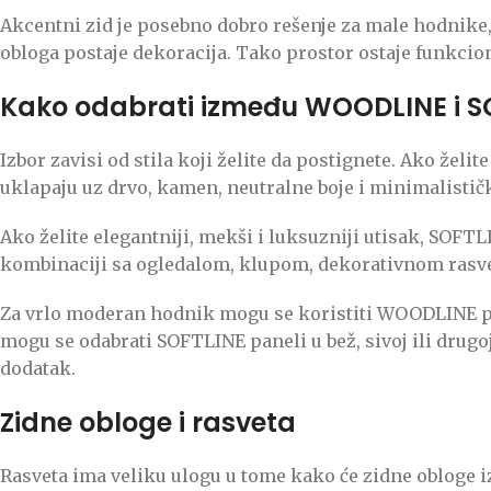
Akcentni zid je posebno dobro rešenje za male hodnike, 
obloga postaje dekoracija. Tako prostor ostaje funkcio
Kako odabrati između WOODLINE i S
Izbor zavisi od stila koji želite da postignete. Ako žel
uklapaju uz drvo, kamen, neutralne boje i minimalistič
Ako želite elegantniji, mekši i luksuzniji utisak, SOFTL
kombinaciji sa ogledalom, klupom, dekorativnom rasv
Za vrlo moderan hodnik mogu se koristiti WOODLINE pane
mogu se odabrati SOFTLINE paneli u bež, sivoj ili drugoj 
dodatak.
Zidne obloge i rasveta
Rasveta ima veliku ulogu u tome kako će zidne obloge i