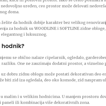
li nedovoljno uređen, ceo prostor može delovati nedovrš
đenog doma.
 želite da hodnik dobije karakter bez velikog renoviran
šenja za hodnik su
WOODLINE
i
SOFTLINE
zidne obloge, 
 elegantnog i luksuznog.
a hodnik?
jemu se obično nalaze cipelarnik, ogledalo, garderober 
 razliku. One ne zauzimaju dodatni prostor, a vizuelno
z dobru zidnu oblogu može postati dekorativan deo ente
že biti zid iza ogledala, deo oko komode, zid naspram ul
 i u malim i u velikim hodnicima. U manjem prostoru dov
 paneli ili kombinacija više dekorativnih zona.