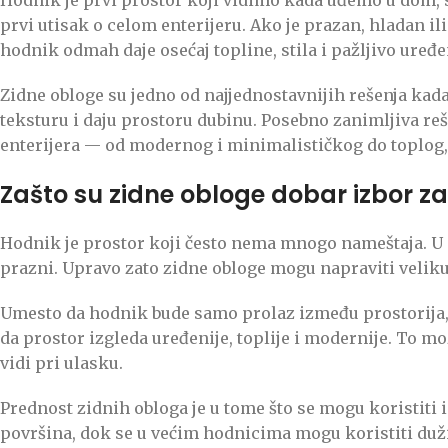
prvi utisak o celom enterijeru. Ako je prazan, hladan i
hodnik odmah daje osećaj topline, stila i pažljivo ure
Zidne obloge su jedno od najjednostavnijih rešenja kada
teksturu i daju prostoru dubinu. Posebno zanimljiva re
enterijera — od modernog i minimalističkog do toplog,
Zašto su zidne obloge dobar izbor z
Hodnik je prostor koji često nema mnogo nameštaja. U n
prazni. Upravo zato zidne obloge mogu napraviti veliku
Umesto da hodnik bude samo prolaz između prostorija, u
da prostor izgleda uređenije, toplije i modernije. To mo
vidi pri ulasku.
Prednost zidnih obloga je u tome što se mogu koristiti
površina, dok se u većim hodnicima mogu koristiti duži