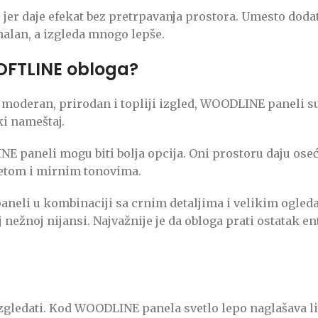
jer daje efekat bez pretrpavanja prostora. Umesto dodat
nalan, a izgleda mnogo lepše.
OFTLINE obloga?
ite moderan, prirodan i topliji izgled, WOODLINE paneli s
ki nameštaj.
INE paneli mogu biti bolja opcija. Oni prostoru daju ose
etom i mirnim tonovima.
li u kombinaciji sa crnim detaljima i velikim ogledalom
nežnoj nijansi. Najvažnije je da obloga prati ostatak ent
zgledati. Kod WOODLINE panela svetlo lepo naglašava li