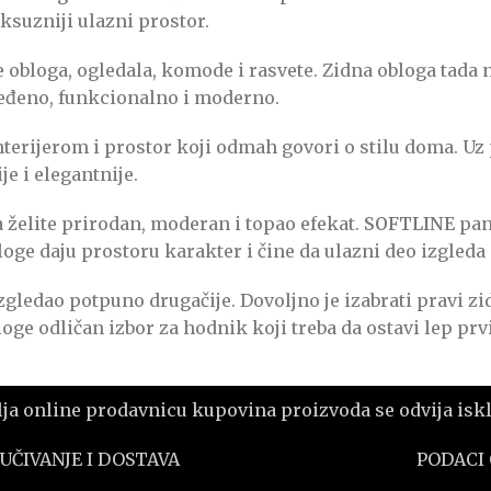
ksuzniji ulazni prostor.
bloga, ogledala, komode i rasvete. Zidna obloga tada ne
ređeno, funkcionalno i moderno.
nterijerom i prostor koji odmah govori o stilu doma. Uz 
e i elegantnije.
 želite prirodan, moderan i topao efekat.
SOFTLINE
pane
obloge daju prostoru karakter i čine da ulazni deo izgled
zgledao potpuno drugačije. Dovoljno je izabrati pravi z
e odličan izbor za hodnik koji treba da ostavi lep prvi
 online prodavnicu kupovina proizvoda se odvija isklj
UČIVANJE I DOSTAVA
PODACI