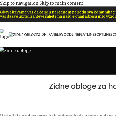
Skip to navigation
Skip to main content
Obaveštavamo vas da će se u narednom periodu sva komunikacija 
vas da sve upite i zahteve šaljete na našu e-mail adresu info@zidn
ZIDNI PANELI
WOODLINE
FLATLINE
SOFTLINE
EC
Zidne obloge za ho
Hodnik je prvi prostor koji vidimo kada uđemo u dom, s