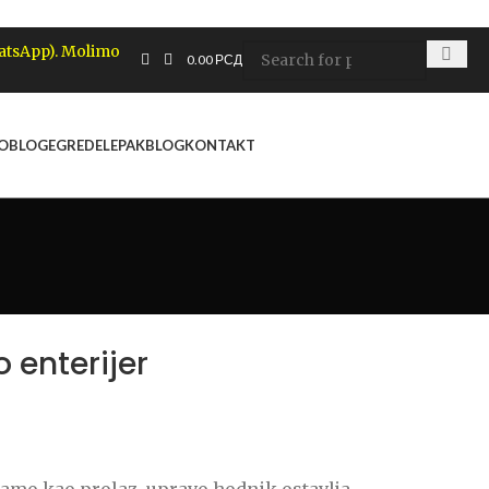
hatsApp). Molimo
0.00
РСД
 OBLOGE
GREDE
LEPAK
BLOG
KONTAKT
 enterijer
 samo kao prolaz, upravo hodnik ostavlja