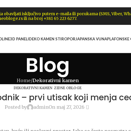
obavljati isključivo putem e-maila ili porukama (SMS, Viber, W
eobloge.rs ili na broj +381 65 223 6277.
OLINE
3D PANELI
DEKO KAMEN STIROPOR
JAPANSKA VUNA
PLAFONSKE
Blog
Home
/
Dekorativni kamen
,
DEKORATIVNI KAMEN
ZIDNE OBLOGE
dnik – prvi utisak koji menja ceo
0
Posted by
admin
On maj 27, 2026
tan, kuću ili poslovni prostor. Iako se često posmatra