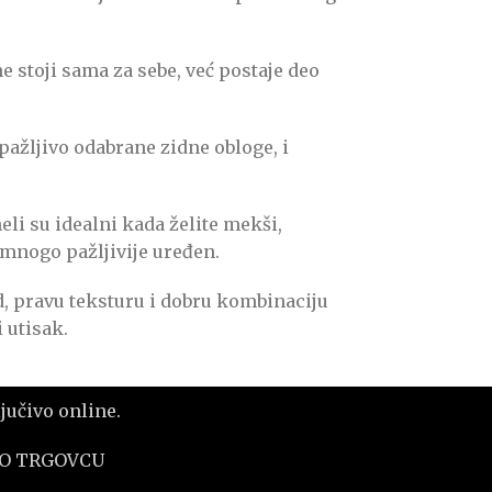
 stoji sama za sebe, već postaje deo
pažljivo odabrane zidne obloge, i
li su idealni kada želite mekši,
a mnogo pažljivije uređen.
id, pravu teksturu i dobru kombinaciju
 utisak.
učivo online.
 O TRGOVCU