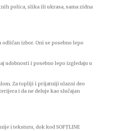
nih polica, slika ili ukrasa, sama zidna
u odličan izbor. Oni se posebno lepo
ćaj udobnosti i posebno lepo izgledaju u
. Za topliji i prijatniji ulazni deo
erijera i da ne deluje kao slučajan
nije i teksturu, dok kod SOFTLINE