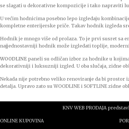
se slagati u dekorativne kompozicije i tako napraviti lu
U većim hodnicima posebno lepo izgledaju kombinacije o
kompletne enterijerske priče. Takav hodnik izgleda s
Hodnik je mnogo više od prolaza. To je prvi susret sa e
najjednostavniji hodnik može izgledati toplije, modernij
WOODLINE
paneli su odličan izbor za hodnike u kojima
dekorativniji i luksuzniji izgled. U oba slučaja, zidne 
Nekada nije potrebno veliko renoviranje da bi prostor i
detalja. Upravo zato su WOODLINE i SOFTLINE zidne oblog
KNV WEB PRODAJA predstavlja
ONLINE KUPOVINA
POR