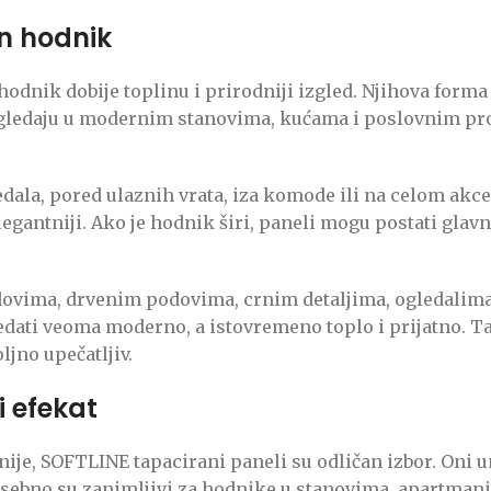
n hodnik
 hodnik dobije toplinu i prirodniji izgled. Njihova forma
 izgledaju u modernim stanovima, kućama i poslovnim pr
ala, pored ulaznih vrata, iza komode ili na celom akc
elegantniji. Ako je hodnik širi, paneli mogu postati gla
vima, drvenim podovima, crnim detaljima, ogledalima 
ati veoma moderno, a istovremeno toplo i prijatno. Ta
jno upečatljiv.
i efekat
tnije, SOFTLINE tapacirani paneli su odličan izbor. Oni
Posebno su zanimljivi za hodnike u stanovima, apartman