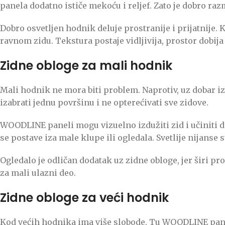
panela dodatno ističe mekoću i reljef. Zato je dobro razm
Dobro osvetljen hodnik deluje prostranije i prijatnije.
ravnom zidu. Tekstura postaje vidljivija, prostor dobija 
Zidne obloge za mali hodnik
Mali hodnik ne mora biti problem. Naprotiv, uz dobar i
izabrati jednu površinu i ne opterećivati sve zidove.
WOODLINE paneli mogu vizuelno izdužiti zid i učiniti d
se postave iza male klupe ili ogledala. Svetlije nijanse
Ogledalo je odličan dodatak uz zidne obloge, jer širi pr
za mali ulazni deo.
Zidne obloge za veći hodnik
Kod većih hodnika ima više slobode. Tu WOODLINE pane