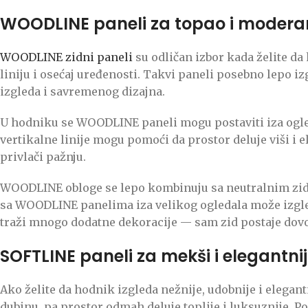
WOODLINE paneli za topao i modera
WOODLINE zidni paneli
su odličan izbor kada želite da
liniju i osećaj uređenosti. Takvi paneli posebno lepo
izgleda i savremenog dizajna.
U hodniku se WOODLINE paneli mogu postaviti iza ogled
vertikalne linije mogu pomoći da prostor deluje viši i 
privlači pažnju.
WOODLINE obloge se lepo kombinuju sa neutralnim zido
sa WOODLINE panelima iza velikog ogledala može izgled
traži mnogo dodatne dekoracije — sam zid postaje dovol
SOFTLINE paneli za mekši i elegantnij
Ako želite da hodnik izgleda nežnije, udobnije i elegan
dubinu, pa prostor odmah deluje toplije i luksuznije. 