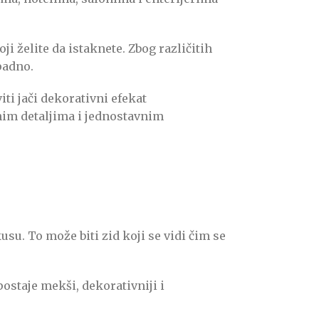
i želite da istaknete. Zbog različitih
padno.
ti jači dekorativni efekat
nim detaljima i jednostavnim
usu. To može biti zid koji se vidi čim se
ostaje mekši, dekorativniji i