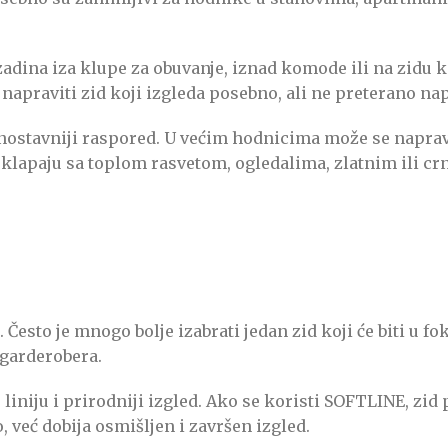
dina iza klupe za obuvanje, iznad komode ili na zidu koj
 napraviti zid koji izgleda posebno, ali ne preterano na
dnostavniji raspored. U većim hodnicima može se napravi
lapaju sa toplom rasvetom, ogledalima, zlatnim ili cr
esto je mnogo bolje izabrati jedan zid koji će biti u fok
 garderobera.
niju i prirodniji izgled. Ako se koristi SOFTLINE, zid p
, već dobija osmišljen i završen izgled.