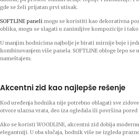
gde se želi prijatan prvi utisak.
SOFTLINE paneli
mogu se koristiti kao dekorativna poza
oblika, mogu se slagati u zanimljive kompozicije i tako
U manjim hodnicima najbolje je birati mirnije boje i je
kombinovanjem više panela. SOFTLINE obloge lepo se uk
nameštajem.
Akcentni zid kao najlepše rešenje
Kod uređenja hodnika nije potrebno oblagati sve zidove. Č
otvore ulazna vrata, deo iza ogledala ili površina pored
Ako se koristi WOODLINE, akcentni zid dobija modernu li
elegantniji. U oba slučaja, hodnik više ne izgleda prazno