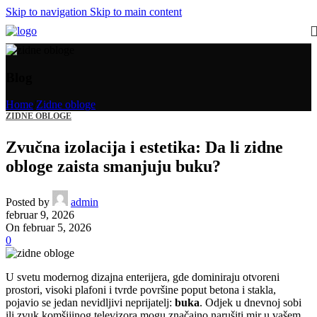
Skip to navigation
Skip to main content
Blog
Home
/
Zidne obloge
ZIDNE OBLOGE
Zvučna izolacija i estetika: Da li zidne
obloge zaista smanjuju buku?
Posted by
admin
februar 9, 2026
On februar 5, 2026
0
U svetu modernog dizajna enterijera, gde dominiraju otvoreni
prostori, visoki plafoni i tvrde površine poput betona i stakla,
pojavio se jedan nevidljivi neprijatelj:
buka
. Odjek u dnevnoj sobi
ili zvuk komšijinog televizora mogu značajno narušiti mir u vašem