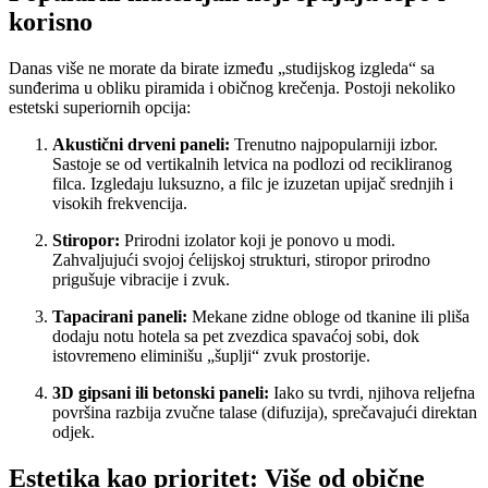
korisno
Danas više ne morate da birate između „studijskog izgleda“ sa
sunđerima u obliku piramida i običnog krečenja. Postoji nekoliko
estetski superiornih opcija:
Akustični drveni paneli:
Trenutno najpopularniji izbor.
Sastoje se od vertikalnih letvica na podlozi od recikliranog
filca. Izgledaju luksuzno, a filc je izuzetan upijač srednjih i
visokih frekvencija.
Stiropor:
Prirodni izolator koji je ponovo u modi.
Zahvaljujući svojoj ćelijskoj strukturi, stiropor prirodno
prigušuje vibracije i zvuk.
Tapacirani paneli:
Mekane zidne obloge od tkanine ili pliša
dodaju notu hotela sa pet zvezdica spavaćoj sobi, dok
istovremeno eliminišu „šuplji“ zvuk prostorije.
3D gipsani ili betonski paneli:
Iako su tvrdi, njihova reljefna
površina razbija zvučne talase (difuzija), sprečavajući direktan
odjek.
Estetika kao prioritet: Više od obične