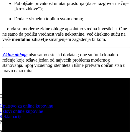
Poboljšate privatnost unutar prostorija (da se razgovor ne čuje
„kroz zidove“);
Dodate vizuelnu toplinu svom domu;
…onda su moderne zidne obloge apsolutno vredna investicija. One
ne samo da podižu vrednost vaše nekretnine, već direktno utiču na
vaše
mentalno zdravlje
smanjenjem zagađenja bukom.
Zidne obloge
nisu samo estetski dodatak; one su funkcionalno
rešenje koje rešava jedan od najvećih problema modernog
stanovanja. Spoj vizuelnog identiteta i tišine pretvara običan stan u
pravu oazu mira.
KNV WEB PRODAJA predstavlja online prodavnicu kupovina
proizvoda se odvija isključivo online.
ONLINE KUPOVINA
Uputstvo za online kupovinu
Uslovi online kupovine
Reklamacije
Prava potrošača
PORUČIVANJE I DOSTAVA