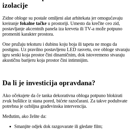
izolacije
Zidne obloge su postale omiljeni alat arhitekata jer omogućavaju
kreiranje
fokalne tačke
u prostoriji. Umesto da krečite ceo zid,
postavljanje akcentnih panela iza kreveta ili TV-a može potpuno
promeniti karakter prostora.
One pružaju teksturu i dubinu koju boja ili tapeta ne mogu da
postignu. Uz pravilno postavljenu LED rasvetu, ove obloge stvaraju
igru senki koja prostor čini dinamičnim, dok istovremeno stvaraju
akustičnu barijeru koja prostor čini intimnijim.
Da li je investicija opravdana?
Ako očekujete da će tanka dekorativna obloga potpuno blokirati
zvuk bušilice iz stana pored, bićete razočarani. Za takve poduhvate
potrebna je ozbiljna građevinska intervencija.
Međutim, ako želite da:
Smanjite odjek dok razgovarate ili gledate film;