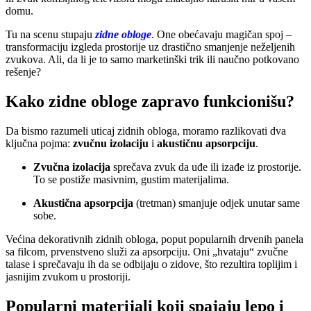
domu.
Tu na scenu stupaju
zidne obloge
. One obećavaju magičan spoj –
transformaciju izgleda prostorije uz drastično smanjenje neželjenih
zvukova. Ali, da li je to samo marketinški trik ili naučno potkovano
rešenje?
Kako zidne obloge zapravo funkcionišu?
Da bismo razumeli uticaj zidnih obloga, moramo razlikovati dva
ključna pojma:
zvučnu izolaciju
i
akustičnu apsorpciju
.
Zvučna izolacija
sprečava zvuk da uđe ili izađe iz prostorije.
To se postiže masivnim, gustim materijalima.
Akustična apsorpcija
(tretman) smanjuje odjek unutar same
sobe.
Većina dekorativnih zidnih obloga, poput popularnih drvenih panela
sa filcom, prvenstveno služi za apsorpciju. Oni „hvataju“ zvučne
talase i sprečavaju ih da se odbijaju o zidove, što rezultira toplijim i
jasnijim zvukom u prostoriji.
Popularni materijali koji spajaju lepo i