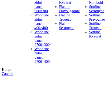
zidni
Kvadrat
Romboid
paneli
Flatline
Softline
300×300
Pravougaonik
Šestougao
Woodline
Flatline
Softline
zidni
Trougao
Pravougao
paneli
Flatline
Softline
400×400
Šestougao
Trougao
Woodline
Softline
zidni
Kvadrat
paneli
2700×300
Woodline
zidni
paneli
2700×400
Korpa
Zatvori