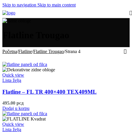
Skip to navigation
Skip to main content
Flatline Trougao
Početna
/
Flatline
/
Flatline Trougao
/
Strana 4
Quick view
Lista želja
Flatline – FL TR 400×400 TEX409ML
495.00
рсд
Dodaj u korpu
Quick view
Lista želja