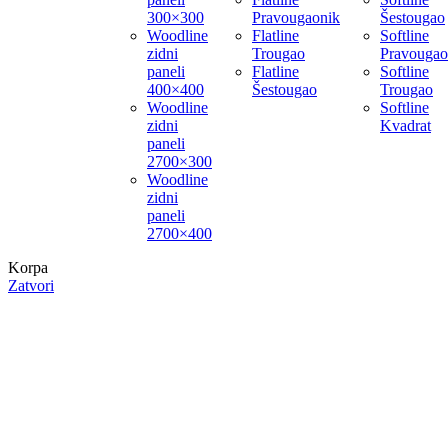
300×300
Pravougaonik
Šestougao
Woodline
Flatline
Softline
zidni
Trougao
Pravougao
paneli
Flatline
Softline
400×400
Šestougao
Trougao
Woodline
Softline
zidni
Kvadrat
paneli
2700×300
Woodline
zidni
paneli
2700×400
Korpa
Zatvori